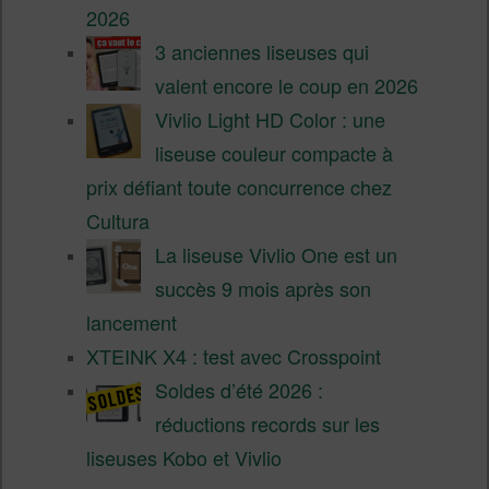
2026
3 anciennes liseuses qui
valent encore le coup en 2026
Vivlio Light HD Color : une
liseuse couleur compacte à
prix défiant toute concurrence chez
Cultura
La liseuse Vivlio One est un
succès 9 mois après son
lancement
XTEINK X4 : test avec Crosspoint
Soldes d’été 2026 :
réductions records sur les
liseuses Kobo et Vivlio