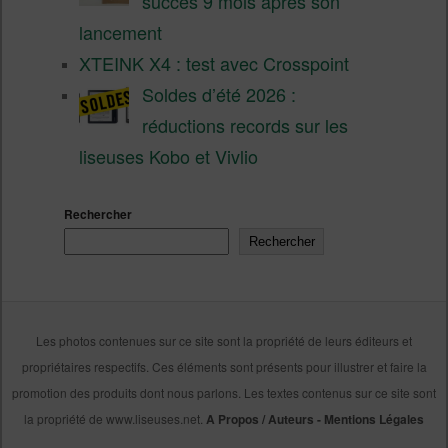
succès 9 mois après son
lancement
XTEINK X4 : test avec Crosspoint
Soldes d’été 2026 :
réductions records sur les
liseuses Kobo et Vivlio
Rechercher
Rechercher
Les photos contenues sur ce site sont la propriété de leurs éditeurs et
propriétaires respectifs. Ces éléments sont présents pour illustrer et faire la
promotion des produits dont nous parlons. Les textes contenus sur ce site sont
la propriété de www.liseuses.net.
A Propos / Auteurs
-
Mentions Légales