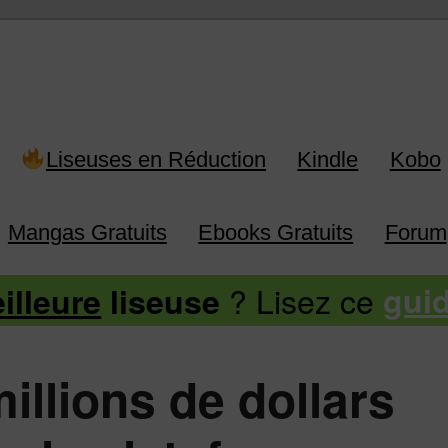
 Kindle, Kobo, Vivlio, Pocketboo
Liseuses en Réduction
Kindle
Kobo
Mangas Gratuits
Ebooks Gratuits
Forum
? Lisez ce
illeure
liseuse
gui
illions de dollars