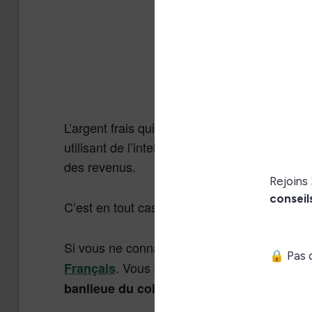
L’argent frais qui vient d’être injecté dans l
utilisant de l’intelligence artificielle tout en 
des revenus.
C’est en tout cas le souhait de Allen Lau, P
Si vous ne connaissez pas, je vous conseille 
. Vous y découvrirez peut-être un 
Français
banlieue du coin qui devient chef de la ma