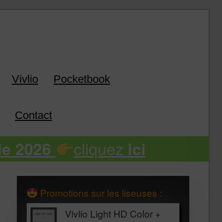
k
Vivlio
Pocketbook
Contact
cliquez
de 2026
ici
Promotions sur les liseuses :
Vivlio Light HD Color +