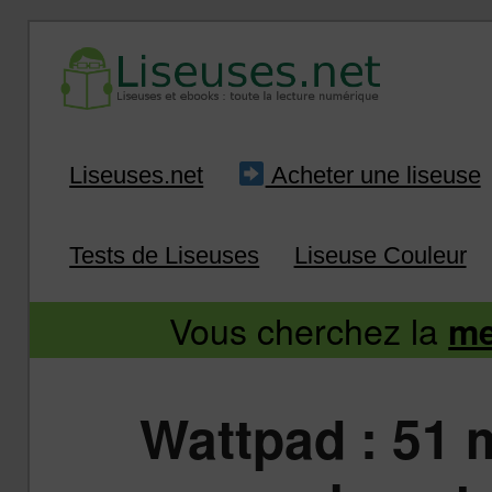
Liseuse et ebook : tout savoir
Infos sur les liseuses
Aller
Aller
Liseuses.net
Acheter une liseuse
au
au
Tests de Liseuses
Liseuse Couleur
contenu
contenu
Vous cherchez la
me
principal
secondaire
Wattpad : 51 m