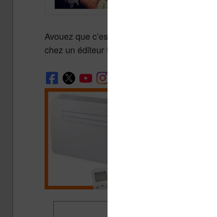
Avouez que c’est surprenant et qu’on ne risq
chez un éditeur traditionnel…