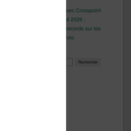
son lancement
XTEINK X4 : test avec Crosspoint
Soldes d’été 2026 :
réductions records sur les
liseuses Kobo et Vivlio
Rechercher
Rechercher