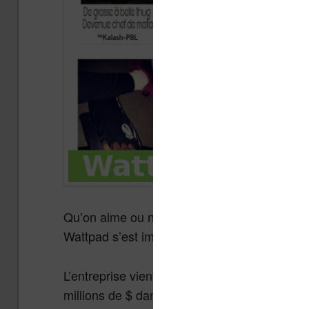
Qu’on aime ou non les écrits amateurs, la fan
Wattpad s’est imposée aux yeux de tous comme
L’entreprise vient de faire une nouvelle levée
millions de $ dans les caisses pour développe