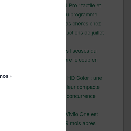
XTEINK X4 Pro : tactile et
éclairage au programme
Liseuses pas chères chez
Vivlio – réductions de juillet
2026
3 anciennes liseuses qui
valent encore le coup en
2026
Vivlio Light HD Color : une
liseuse couleur compacte
à prix défiant toute concurrence
chez Cultura
La liseuse Vivlio One est
un succès 9 mois après