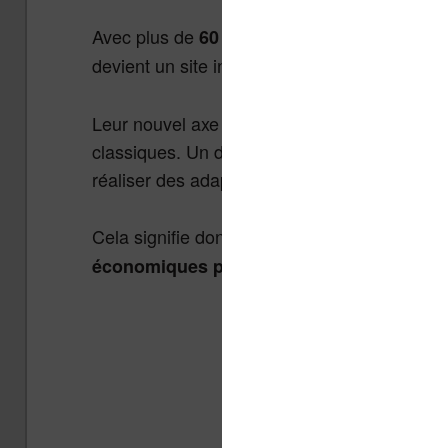
Avec plus de
60 millions d’utilisateurs et 
devient un site incontournable.
Leur nouvel axe de développement consiste à 
classiques. Un département qui consiste à ve
réaliser des adaptations TV ou cinéma a au
Cela signifie donc que Wattpad entre petit à 
économiques proches de celles utilisées pa