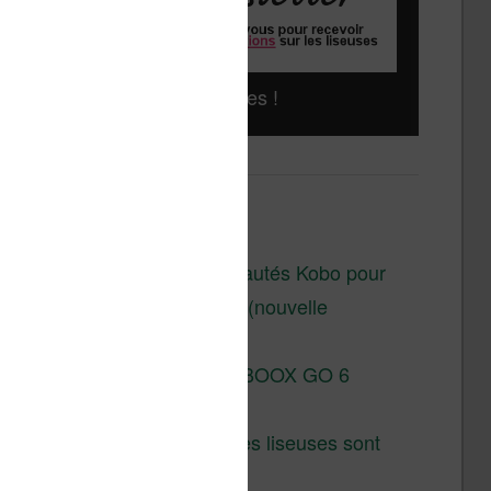
Liseuses pas chères !
Derniers articles :
Les nouveautés Kobo pour
la fin 2026 (nouvelle
liseuse)
Test de la BOOX GO 6
Gen II
Pourquoi les liseuses sont
si chères ?