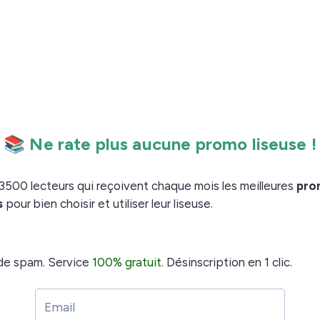
a société pourrait permettre à Wattpad d’innover en
travaillant avec les auteurs et les éditeurs pour assurer
DF et co-créateur de
.
Wattpad
d’aller découvrir
la partie action du site en
genre que je ne connaissais pas :
le/la racaille de la
!
fia locale