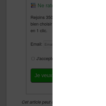
Ne rate plus aucune promo lis
Rejoins 3500 lecteurs qui reçoivent cha
bien choisir et utiliser leur liseuse.
Pa
en 1 clic.
Email:
J'accepte de recevoir des mises à jou
Je veux les meilleures promos
Cet article peut contenir des liens affiliés v