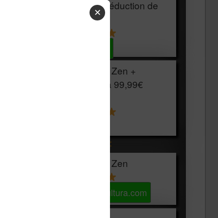
HOUSSE
réduction de
✕
15€
Voir sur Cultura.com
Vivlio Light Zen +
HOUSSE à
99,99€
129,99€
Voir sur Boulanger
Les accessibles :
Vivlio Light Zen
Voir sur Cultura.com