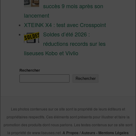
succès 9 mois après son
lancement
XTEINK X4 : test avec Crosspoint
Soldes d’été 2026 :
réductions records sur les
liseuses Kobo et Vivlio
Rechercher
Rechercher
Les photos contenues sur ce site sont la propriété de leurs éditeurs et
propriétaires respectifs. Ces éléments sont présents pour illustrer et faire la
promotion des produits dont nous parlons. Les textes contenus sur ce site sont
la propriété de www.liseuses.net.
A Propos / Auteurs
-
Mentions Légales