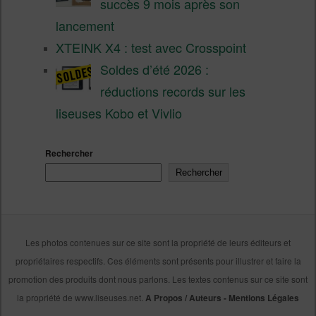
succès 9 mois après son
lancement
XTEINK X4 : test avec Crosspoint
Soldes d’été 2026 :
réductions records sur les
liseuses Kobo et Vivlio
Rechercher
Rechercher
Les photos contenues sur ce site sont la propriété de leurs éditeurs et
propriétaires respectifs. Ces éléments sont présents pour illustrer et faire la
promotion des produits dont nous parlons. Les textes contenus sur ce site sont
la propriété de www.liseuses.net.
A Propos / Auteurs
-
Mentions Légales