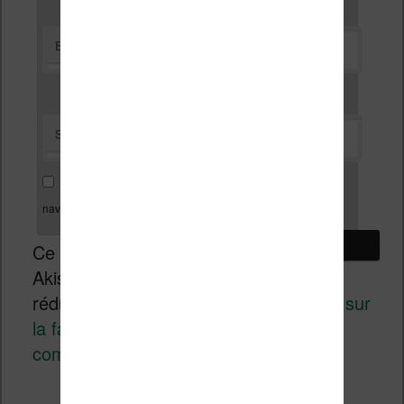
*
E-mail
Site web
Enregistrer mon nom, mon e-mail et mon site dans le
navigateur pour mon prochain commentaire.
Ce site utilise
Akismet pour
réduire les indésirables.
En savoir plus sur
la façon dont les données de vos
commentaires sont traitées
.