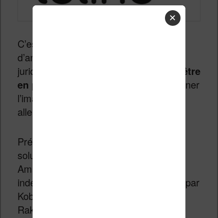
✕
C’est l’annonce étrange de ce début
d’année 2017. D’après des documents
juridiques allemands,
Tolino pourrait être
en partie vendu à Kobo
. De quoi écorner
l’image de ce « Amazon-killer »
allemand…
Présenté dans toute l’Europe que la
solution contre le rouleau compresseur
Amazon, Tolino pourrait perdre toute
indépendance et être en partie acheté par
Kobo (possédé par les japonais de
Rakuten).