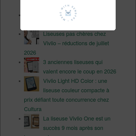
chères ?
XTEINK X4 Pro : tactile et
éclairage au programme
Liseuses pas chères chez
Vivlio – réductions de juillet
2026
3 anciennes liseuses qui
valent encore le coup en 2026
Vivlio Light HD Color : une
liseuse couleur compacte à
prix défiant toute concurrence chez
Cultura
La liseuse Vivlio One est un
succès 9 mois après son