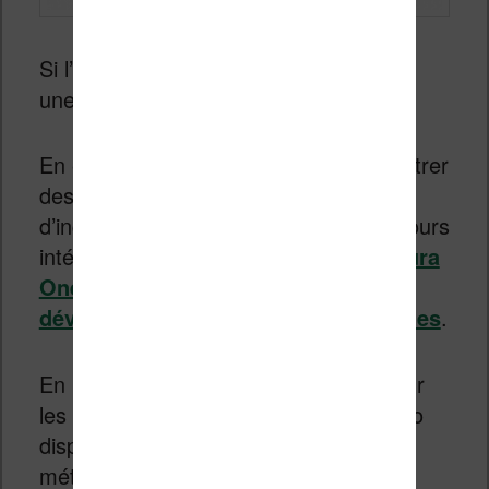
Si l’accord est validé, cela ressemble à
une bonne affaire pour Kobo.
En effet, l’entreprise commence à montrer
des signes de fatigue en matière
d’ingénierie. Si leurs liseuses sont toujours
intéressantes,
la sortie de la Kobo Aura
One a montré que les logiciels
développés par Kobo sont perfectibles
.
En récupérant l’ensemble des droits sur
les logiciels et matériels de Tolino, Kobo
disposera de nouveaux logiciels et
méthodes de création de ceux-ci qui