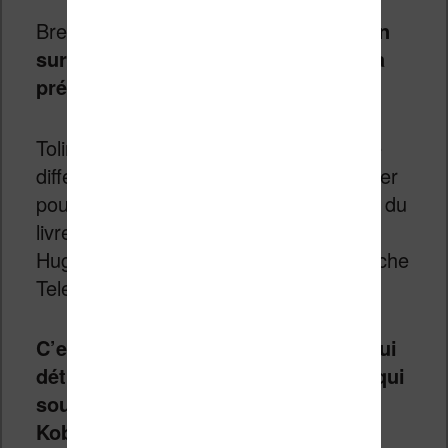
Bref,
Kobo s’apprête à mettre la main
sur tout ce que Tolino a créé jusqu’à
présent
.
Tolino a été créé en 2013 et rassemble
différents acteurs qui ont souhaité s’allier
pour combattre Amazon sur le marché du
livre numérique : Thalia, Weltbild,
Hugendubel, Club Bertelsmann, Deutsche
Telekom, etc.
C’est d’ailleurs Deutsche Telekom qui
détient une majorité dans Tolino et qui
souhaite vendre sa participation à
Kobo.