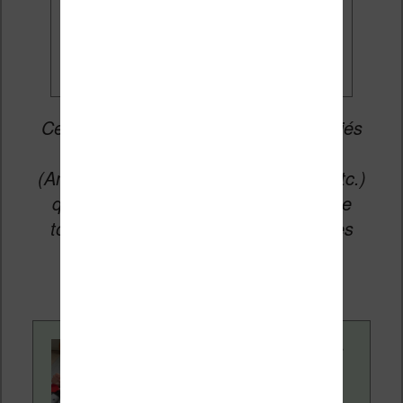
promos
Cet article peut contenir des liens affiliés
vers les sites partenaires du site
(Amazon, Fnac, Cultura, Boulanger, etc.)
qui permettent aux auteurs du site de
toucher une petite commission sur les
ventes de ces sites sans coût
supplémentaire pour vous.
Contenu rédigé par
Nicolas. Le site
Liseuses.net existe