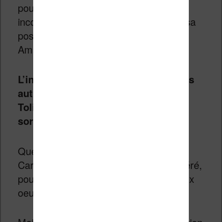
pourrait permettre à cet acteur
incontournable du numérique d’assoir sa
position de bon deuxième (derrière
Amazon).
L’inconnu réside dans la réaction des
autres entreprises associées à
Tolino… Une fois Deutsche Telekom
sortie du jeu, que se passera-t-il ?
Quelque part,
c’est un aveu d’échec
.
Car si Tolino rencontrait le succès espéré,
pourquoi décider de vendre la poule aux
oeufs d’or ?