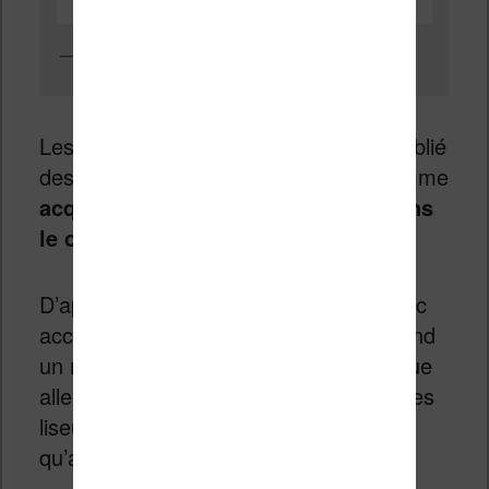
liseuse tolino 4hd
Les faits sont les suivants : Tolino a publié
des documents qui présente Kobo comme
acquéreur d’une part majoritaire dans
le consortium
.
D’après les documents, Kobo aura donc
accès au catalogue Tolino (qui comprend
un nombre important de livres en langue
allemande), aux logiciels qui équipent les
liseuses Tolino (comme
la Shine
) ainsi
qu’aux systèmes informatiques Cloud.