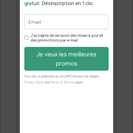
Rejoins 3500 lecteurs qui
reçoivent chaque mois les
meilleures promos + conseils
pour bien choisir et utiliser leur
liseuse.
Pas de spam.
Service 100% gratuit.
Désinscription en 1 clic.
Email:
J'accepte de recevoir des
mises à jour et des promotions
par e-mail.
Je veux les meilleures