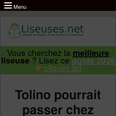
Menu
Liseuse et ebook : tout savoir
Infos sur les liseuses Kindle, Kobo,
Vous cherchez la
meilleure
Aller
Aller
Vivlio, Pocketbook
? Lisez ce
liseuse
guide 2026
cliquez
ici
au
au
contenu
contenu
Tolino pourrait
principal
secondaire
passer chez