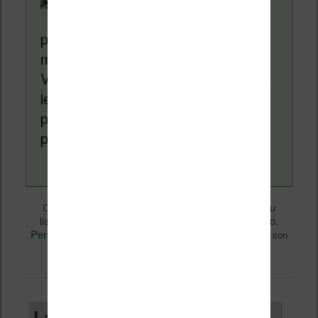
depuis plus de 14 ans
pour vous aider à naviguer dans le
monde des liseuses (Kindle, Kobo,
Vivlio, etc) et faire la promotion de la
lecture (numérique ou non). Vous
pouvez en savoir plus en lisant notre
page
a propos
.
Divers
Nicolas (actu
Ce contenu a été publié dans
par
liseuse, ebook, etc)
Business
Kobo
, et marqué avec
,
,
Perspectives
Rumeur
tolino
,
,
. Mettez-le en favori avec son
permalien
.
Laisser un commentaire