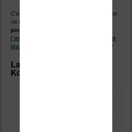
C’est donc la preuve qu’une telle alliance
ne fonctionne pas totalement.
Car
pourquoi vendre à Kobo alors que
l’entreprise enferme aussi clairement
les lecteurs comme le fait Amazon
?
La bonne affaire pour
Kobo