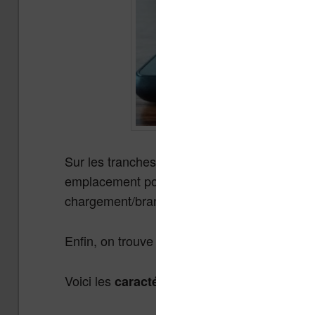
Sur les tranches de la Fire HD 8, on trouve 
emplacement pour une carte micro-SD et un 
chargement/branchement micro-USB.
Enfin, on trouve deux capteurs photos, un po
Voici les
de la
caractéristiques techniques