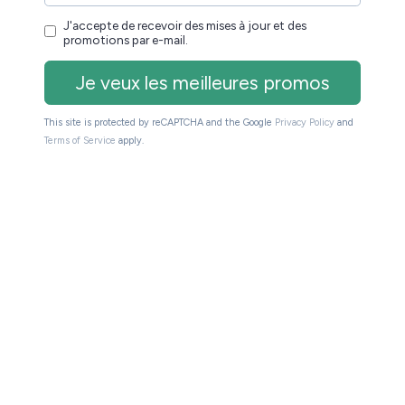
uces, un câble de chargement USB, un adaptateur
 donc l’allumer directement.
nt basique était un peu décevante, mais pour une
 On aurait préféré une tablette avec un carton un
n sont très solides, donc
le packaging est arrivé