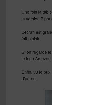
Une fois la tablette prise en main, c’est une
la version 7 pouces de fin 2015.
L’écran est grand, et n’a pas un format étran
fait plaisir.
Si on regarde les plastiques avec attention, 
le logo Amazon présent au dos de la tablette 
Enfin, vu le prix, cela me semble correct ave
d’euros.