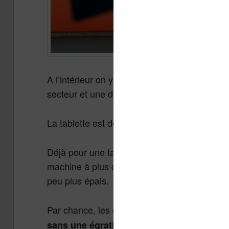
A l’intérieur on y trouve l’appareil de 8 po
secteur et une documentation très légère.
La tablette est déjà un peu chargée, on peut
Déjà pour une tablette à 70€ la boîte vraime
machine à plus de 100€ c’est un peu étrange.
peu plus épais.
Par chance, les cartons de livraison d’Amazo
!
sans une égratignure