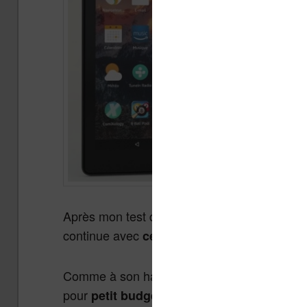
Après mon test de la Fire, une tablette 7 po
continue avec
ce test du nouveau modèle 
Comme à son habitude depuis plusieurs anné
pour
.
petit budget