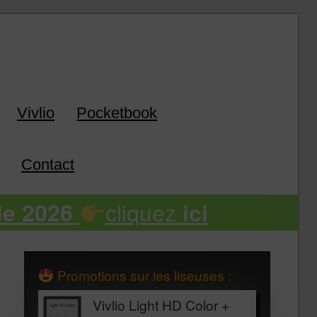
k
Vivlio
Pocketbook
Contact
cliquez
de 2026
ici
Promotions sur les liseuses :
Vivlio Light HD Color +