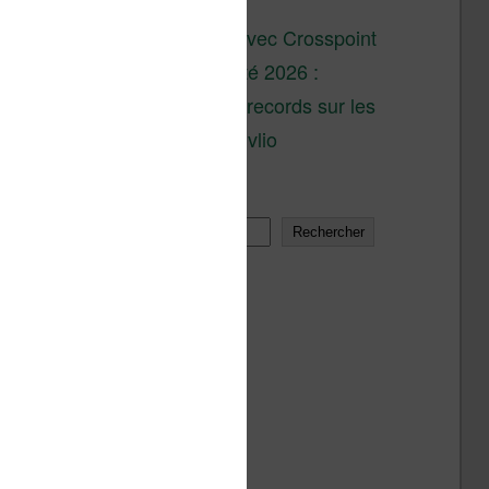
son lancement
XTEINK X4 : test avec Crosspoint
Soldes d’été 2026 :
réductions records sur les
liseuses Kobo et Vivlio
Rechercher
Rechercher