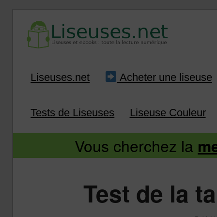
Liseuse et ebook : tout savoir
Infos sur les liseuses
Aller
Aller
Liseuses.net
Acheter une liseuse
au
au
Tests de Liseuses
Liseuse Couleur
contenu
contenu
Vous cherchez la
me
principal
secondaire
Test de la t