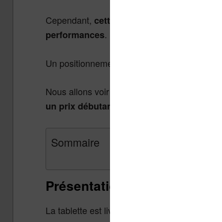
Cependant,
cette tablette tente une espèce
.
performances
Un positionnement qui ne m’a pas semblé au
Nous allons voir tout ceci en détail. Mais av
un prix débutant à 109,99€ pour la versio
Sommaire
Présentation et packaging
La tablette est livrée dans un packaging oran