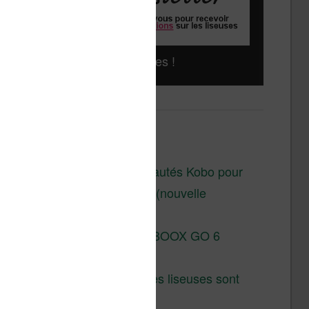
Liseuses pas chères !
Derniers articles :
Les nouveautés Kobo pour
la fin 2026 (nouvelle
liseuse)
Test de la BOOX GO 6
Gen II
Pourquoi les liseuses sont
si chères ?