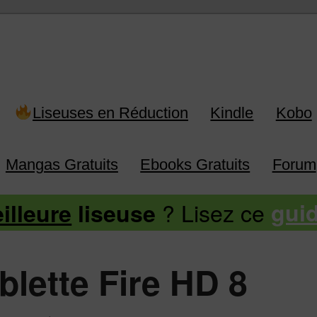
 Kindle, Kobo, Vivlio, Pocketboo
Liseuses en Réduction
Kindle
Kobo
Mangas Gratuits
Ebooks Gratuits
Forum
? Lisez ce
illeure
liseuse
gui
ablette Fire HD 8