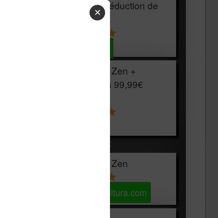
HOUSSE
réduction de
✕
15€
Voir sur Cultura.com
Vivlio Light Zen +
HOUSSE à
99,99€
129,99€
Voir sur Boulanger
Les accessibles :
Vivlio Light Zen
Voir sur Cultura.com