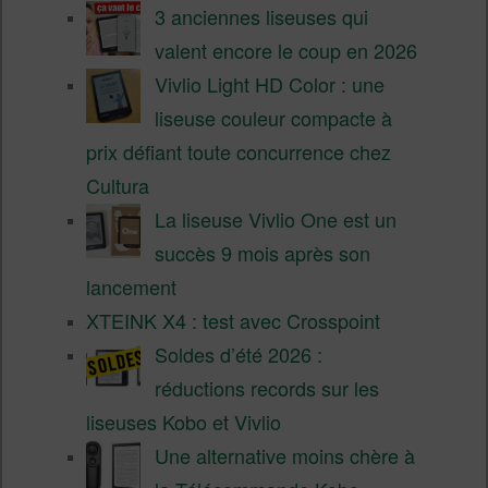
3 anciennes liseuses qui
valent encore le coup en 2026
Vivlio Light HD Color : une
liseuse couleur compacte à
prix défiant toute concurrence chez
Cultura
La liseuse Vivlio One est un
succès 9 mois après son
lancement
XTEINK X4 : test avec Crosspoint
Soldes d’été 2026 :
réductions records sur les
liseuses Kobo et Vivlio
Une alternative moins chère à