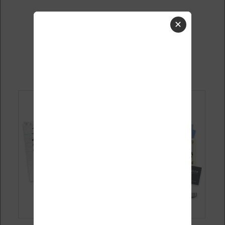
✕
Evernote (logiciels pour
écrivains 3/8)
Publié le
18 juillet 2014