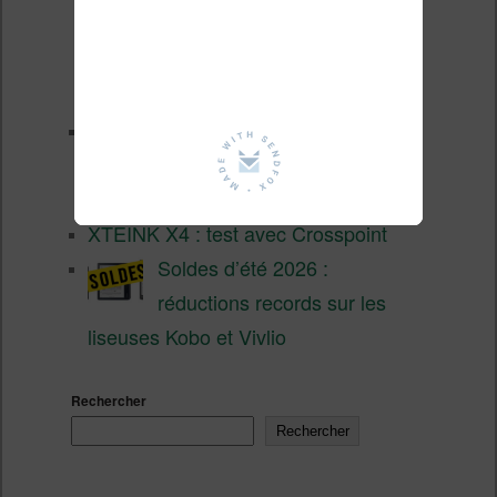
liseuse couleur compacte à
prix défiant toute concurrence chez
Cultura
La liseuse Vivlio One est un
succès 9 mois après son
lancement
XTEINK X4 : test avec Crosspoint
Soldes d’été 2026 :
réductions records sur les
liseuses Kobo et Vivlio
Rechercher
Rechercher