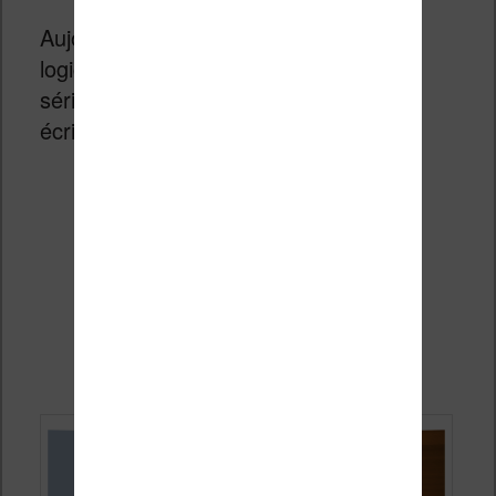
Aujourd’hui je vais vous présenter le
logiciel
Evernote
dans le cadre de la
série d’article sur les logiciels pour
écrivains.
Continuer la lecture
→
Focus Writer (logiciels pour
écrivains 2/8)
Publié le
11 juillet 2014