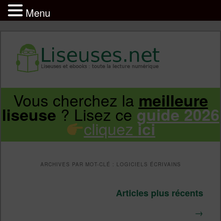
Menu
Liseuse et ebook : tout savoir
Infos sur les liseuses Kindle, Kobo,
Vous cherchez la
meilleure
Aller
Aller
Vivlio, Pocketbook
? Lisez ce
liseuse
guide 2026
cliquez
ici
au
au
contenu
contenu
ARCHIVES PAR MOT-CLÉ :
LOGICIELS ÉCRIVAINS
principal
secondaire
Navigation
Articles plus récents
des
→
articles