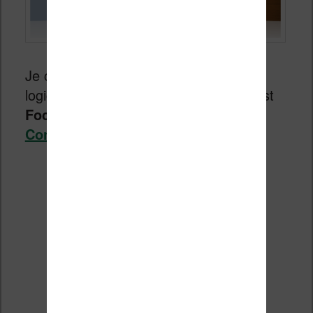
Je continue ma série estivale sur les
logiciels pour écrivains. Aujourd’hui c’est
Focus Writer
qui va nous intéresser…
Continuer la lecture
→
Scrivener (logiciels pour
écrivains 1/8)
Publié le
4 juillet 2014