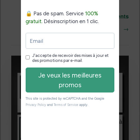
Navigation
Articles plus récents
des
→
articles
Promotions sur les liseuses :
Vivlio Light HD Color +
HOUSSE
réduction de 15€
Voir sur Cultura.com
Vivlio Light Zen + HOUSSE à
99,99€
129,99€