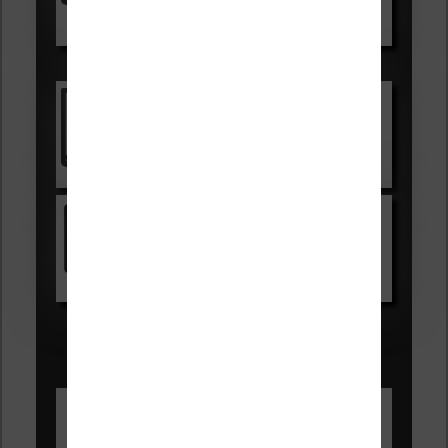
Voir sur Boulanger
Les accessibles :
Vivlio Light Zen
Voir sur Cultura.com
Kindle
Voir sur Amazon.fr
Les Meilleures liseuses pour août
2026