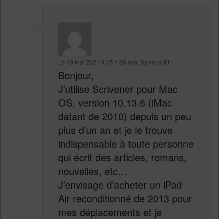
Le
13 mai 2021 à 15 h 38 min
,
Sylvie
a dit :
Bonjour,
J’utilise Scrivener pour Mac
OS, version 10.13.6 (iMac
datant de 2010) depuis un peu
plus d’un an et je le trouve
indispensable à toute personne
qui écrit des articles, romans,
nouvelles, etc…
J’envisage d’acheter un iPad
Air reconditionné de 2013 pour
mes déplacements et je