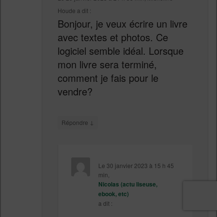
Houde
a dit :
Bonjour, je veux écrire un livre
avec textes et photos. Ce
logiciel semble idéal. Lorsque
mon livre sera terminé,
comment je fais pour le
vendre?
↓
Répondre
Le
30 janvier 2023 à 15 h 45
min
,
Nicolas (actu liseuse,
ebook, etc)
a dit :