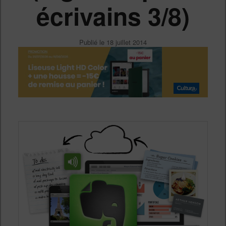
écrivains 3/8)
Publié le
18 juillet 2014