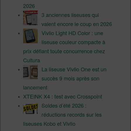
2026
3 anciennes liseuses qui
valent encore le coup en 2026
Vivlio Light HD Color : une
liseuse couleur compacte à
prix défiant toute concurrence chez
Cultura
La liseuse Vivlio One est un
succès 9 mois après son
lancement
XTEINK X4 : test avec Crosspoint
Soldes d’été 2026 :
réductions records sur les
liseuses Kobo et Vivlio