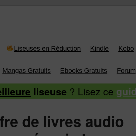
 Kindle, Kobo, Vivlio, Pocketboo
Liseuses en Réduction
Kindle
Kobo
Mangas Gratuits
Ebooks Gratuits
Forum
? Lisez ce
illeure
liseuse
gui
fre de livres audio