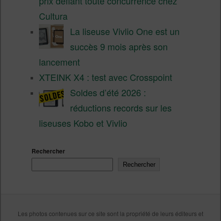
prix défiant toute concurrence chez
Cultura
La liseuse Vivlio One est un
succès 9 mois après son
lancement
XTEINK X4 : test avec Crosspoint
Soldes d’été 2026 :
réductions records sur les
liseuses Kobo et Vivlio
Rechercher
Rechercher
Les photos contenues sur ce site sont la propriété de leurs éditeurs et