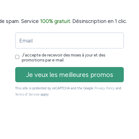
euse !
que mois les meilleures promos + conseils pour
s de spam. Service 100% gratuit. Désinscription
r et des promotions par e-mail.