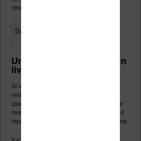
ressemblent à des livres !
Sommaire
Un sac qui ressemble à un
livre
Si vous voulez affiché un peu partout
votre amour de la lecture et des livres
(papier du coup), voici un accessoire de
mode amusant : un sac de transport qui
reprend une couverture d’un livre célèbre.
Il s’agit d’une production de
Kru Kru