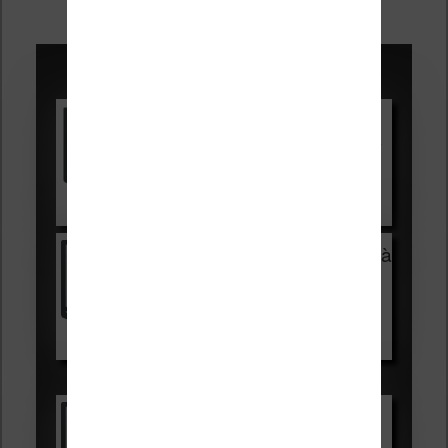
des
articles
Promotions sur les liseuses :
Vivlio Light HD Color +
HOUSSE
réduction de 15€
Voir sur Cultura.com
Vivlio Light Zen + HOUSSE à
99,99€
129,99€
Voir sur Boulanger
Les accessibles :
Vivlio Light Zen