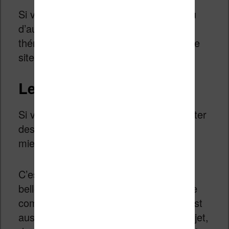
Si vous souhaite voir plus de photos ou
d’autres sacs (dans d’autres
thématiques), vous pouvez aller visite le
site
http://krukrustudio.com/
.
Les sacs à livres
Si vous cherchez un sac pour transporter
des livres, je pense qu’il n’y a rien de
mieux qu’un bon vieux sac en cuir.
C’est un peu cher mais on trouve de
belles choses sur les sites e-commerce
comme Amazon. Et puis, les livres, c’est
aussi un peu vintage classe comme objet,