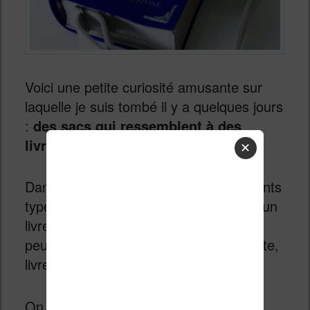
Voici une petite curiosité amusante sur
laquelle je suis tombé il y a quelques jours
:
des sacs qui ressemblent à des
livres
.
✕
Dans cet article nous allons voir différents
types de sac : ceux qui ressemblent à un
livre, ceux pour ranger des livres et un
peu tous les autres (ordinateurs, tablette,
livres, liseuses, etc.
On commencent par les sacs qui