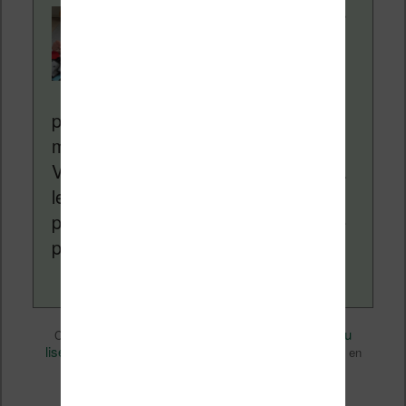
Contenu rédigé par
Nicolas. Le site
Liseuses.net existe
depuis plus de 14 ans
pour vous aider à naviguer dans le
monde des liseuses (Kindle, Kobo,
Vivlio, etc) et faire la promotion de la
lecture (numérique ou non). Vous
pouvez en savoir plus en lisant notre
page
a propos
.
Divers
Nicolas (actu
Ce contenu a été publié dans
par
liseuse, ebook, etc)
Livres
, et marqué avec
. Mettez-le en
permalien
favori avec son
.