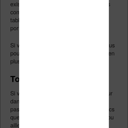
existe des modèles qui contiennent des
compartiments pour les liseuses, les
tablettes et même les ordinateurs
portables.
Si vous prenez un sac assez grand, vous
pourrez y glisser aussi quelques livres en
plus de vos appareils.
Tout le reste
Si vous n’avez pas trouvé votre bonheur
dans cette sélection, ne vous inquiétez
pas. Il existe des centaines d’autres sacs
que vous pourrez trouver en boutique ou
ailleurs.