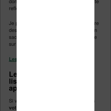
donc autant que le sac qui les transporte
reflète au mieux votre personnalité.
Je pense qu’il n’y a pas besoin de mettre
des centaines d’euros pour avoir un bon
sac. Vous pouvez donc consulter la liste
sur Amazon :
Les sacs sur Amazon.fr
Les sacs pour vos livres,
liseuses et autres
appareils
Si vous voulez
ranger des livres dans
votre sac
, mais aussi autre chose, il