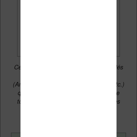
Je veux les meilleures
promos
Cet article peut contenir des liens affiliés
vers les sites partenaires du site
(Amazon, Fnac, Cultura, Boulanger, etc.)
qui permettent aux auteurs du site de
toucher une petite commission sur les
ventes de ces sites sans coût
supplémentaire pour vous.