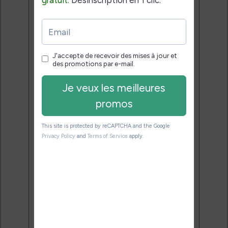
Ne rate plus aucune
promo liseuse !
Rejoins 3500 lecteurs qui
reçoivent chaque mois les
meilleures promos + conseils
pour bien choisir et utiliser leur
liseuse.
Pas de spam.
Service 100% gratuit.
Désinscription en 1 clic.
Email:
J'accepte de recevoir des
mises à jour et des promotions
par e-mail.