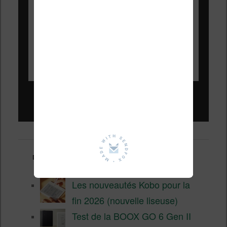
Liseuses pas chères !
Derniers articles :
Les nouveautés Kobo pour la
fin 2026 (nouvelle liseuse)
Test de la BOOX GO 6 Gen II