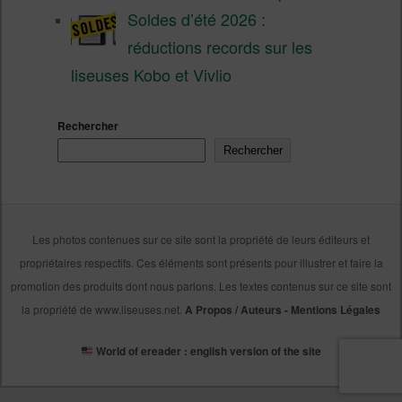
Soldes d’été 2026 :
réductions records sur les
liseuses Kobo et Vivlio
Rechercher
Rechercher
Les photos contenues sur ce site sont la propriété de leurs éditeurs et
propriétaires respectifs. Ces éléments sont présents pour illustrer et faire la
promotion des produits dont nous parlons. Les textes contenus sur ce site sont
la propriété de www.liseuses.net.
A Propos / Auteurs
-
Mentions Légales
World of ereader : english version of the site