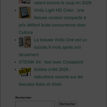
valent encore le coup en 2026
Vivlio Light HD Color : une
liseuse couleur compacte à
prix défiant toute concurrence chez
Cultura
La liseuse Vivlio One est un
succès 9 mois après son
lancement
XTEINK X4 : test avec Crosspoint
Soldes d’été 2026 :
réductions records sur les
liseuses Kobo et Vivlio
Rechercher
Rechercher