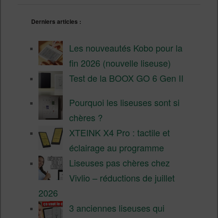
Derniers articles :
Les nouveautés Kobo pour la
fin 2026 (nouvelle liseuse)
Test de la BOOX GO 6 Gen II
Pourquoi les liseuses sont si
chères ?
XTEINK X4 Pro : tactile et
éclairage au programme
Liseuses pas chères chez
Vivlio – réductions de juillet
2026
3 anciennes liseuses qui