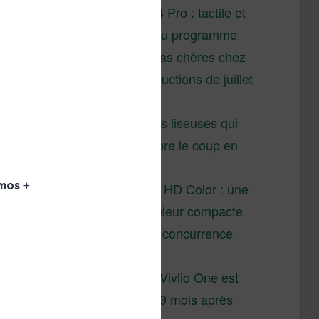
XTEINK X4 Pro : tactile et
éclairage au programme
Liseuses pas chères chez
Vivlio – réductions de juillet
2026
3 anciennes liseuses qui
valent encore le coup en
2026
Vivlio Light HD Color : une
liseuse couleur compacte
à prix défiant toute concurrence
chez Cultura
La liseuse Vivlio One est
un succès 9 mois après