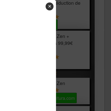
HOUSSE
réduction de
✕
15€
Voir sur Cultura.com
Vivlio Light Zen +
HOUSSE à
99,99€
129,99€
Voir sur Boulanger
Les accessibles :
Vivlio Light Zen
Voir sur Cultura.com