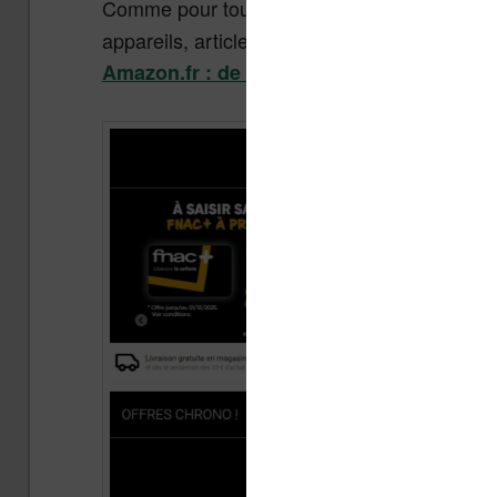
Comme pour tout
qui se respe
Black Friday
appareils, articles de mode et gadgets high-
Amazon.fr : de nombreux articles en réd