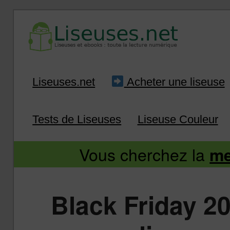
Liseuse et ebook : tout savoir
Infos sur les liseuses
Aller
Aller
Liseuses.net
Acheter une liseuse
au
au
Tests de Liseuses
Liseuse Couleur
contenu
contenu
Vous cherchez la
me
principal
secondaire
Black Friday 20