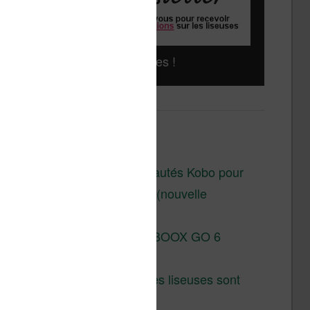
Liseuses pas chères !
Derniers articles :
Les nouveautés Kobo pour
la fin 2026 (nouvelle
liseuse)
Test de la BOOX GO 6
Gen II
Pourquoi les liseuses sont
si chères ?