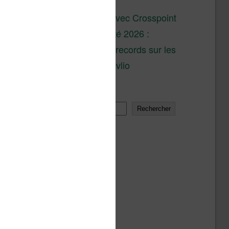
son lancement
XTEINK X4 : test avec Crosspoint
Soldes d’été 2026 :
réductions records sur les
liseuses Kobo et Vivlio
Rechercher
Rechercher