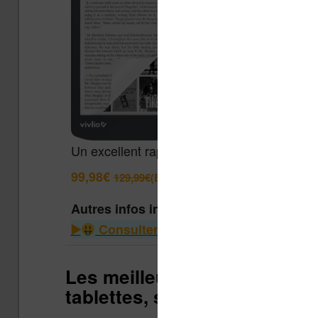
Un excellent rapport qualité / prix pour cett
99,98€
129,99€
(Boulanger)
Autres infos intéressantes
Consulter le guide des liseuses à m
Les meilleures réductions du
tablettes, smartphone, TV &