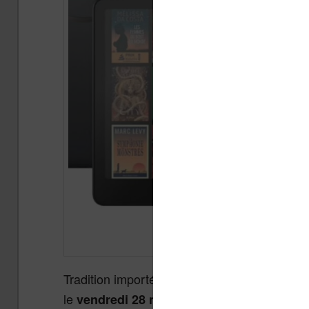
Tradition importée des États-Unis, le «
Black
le
vendredi 28 novembre 2025
et devrait 