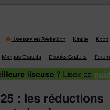
 Kindle, Kobo, Vivlio, Pocketboo
Liseuses en Réduction
Kindle
Kobo
Mangas Gratuits
Ebooks Gratuits
Forum
? Lisez ce
illeure
liseuse
gui
25 : les réductions