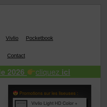
k
Vivlio
Pocketbook
Contact
cliquez
de 2026
ici
Promotions sur les liseuses :
Vivlio Light HD Color +