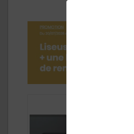
liseuse
Publié 