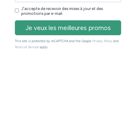
e liseuse de 6 pouces très accessible.
oins de 100€
 Black Friday 2025 sur les
 high-tech