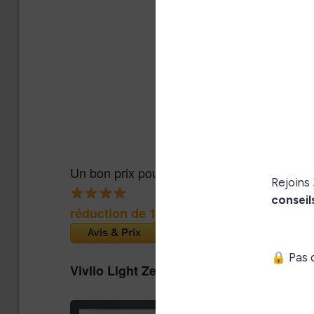
Un bon prix pour une liseuse couleur abord
réduction de 15€
(Cultura)
Vivlio Light Zen + Housse