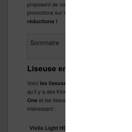
proposent de nombreuses promotions. Mais, s
promotions sur les liseuses.
Dépêchez-vous,
réductions !
Sommaire
Liseuse en promotion pour l
Voici
les liseuses qui sont actuellement e
qu’il y a des Kindle, des Kobo et des Vivlio),
et les liseuses couleur
One
Kobo Libra Col
intéressant :
Vivlio Light HD Color + Housse