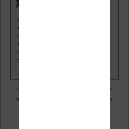
Liseuses.net existe
depuis plus de 14 ans
pour vous aider à naviguer dans le
monde des liseuses (Kindle, Kobo,
Vivlio, etc) et faire la promotion de la
lecture (numérique ou non). Vous
pouvez en savoir plus en lisant notre
page
a propos
.
Liseuses et eReader
Ce contenu a été publié dans
par
Nicolas (actu liseuse, ebook, etc)
, et marqué avec
Amazon
Bonnes affaires
Kindle
Kindle Paperwhite
,
,
,
,
promo
permalien
. Mettez-le en favori avec son
.