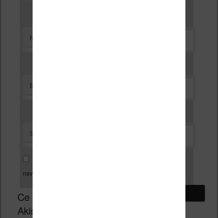
*
Nom
*
E-mail
Site web
Enregistrer mon nom, mon e-mail et mon site dans le
navigateur pour mon prochain commentaire.
Ce site utilise
Akismet pour