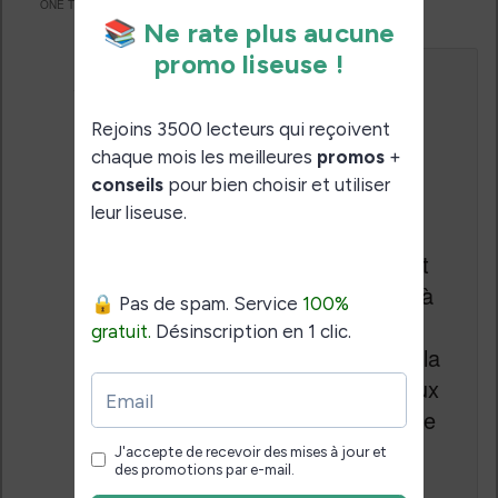
ONE THOUGHT ON “
PROMO KINDLE PAPERWHITE À 99,99 EUROS
”
Le
11 décembre 2016 à 12 h 56 min
,
claude
arquin
a dit :
Bonne affaire en effet mais il
faut préciser Nicolas que c’est
un tarif avec offres spéciales à
savoir affichage de pubs
Amazon sur la page veille de la
liseuse, bon à savoir pour ceux
qui se sentiraient gênés par ce
procédé. Cordialement