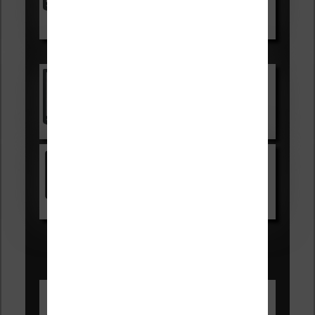
Voir sur Boulanger
Les accessibles :
Vivlio Light Zen
Voir sur Cultura.com
Kindle
Voir sur Amazon.fr
Les Meilleures liseuses pour août
2026