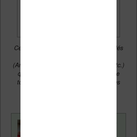
Je veux les meilleures
promos
Cet article peut contenir des liens affiliés
vers les sites partenaires du site
(Amazon, Fnac, Cultura, Boulanger, etc.)
qui permettent aux auteurs du site de
toucher une petite commission sur les
ventes de ces sites sans coût
supplémentaire pour vous.
Contenu rédigé par
Nicolas. Le site