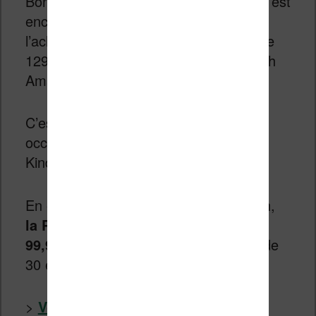
Bonne nouvelle, la
Kindle Paperwhite
est
encore en promotion : vous pouvez
l’acheter aujourd’hui à 99,99€ au lieu de
129,99€ dans le cadre des ventes Flash
Amazon.fr.
C’est sans doute la dernière bonne
occasion pour se procurer la liseuse
Kindle Paperwhite de chez Amazon.fr
En effet, dans le cadre de ventes Flash,
la Paperwhite est disponible pour
99,99€
ce qui fait une belle économie de
30 euros !
>
Voir la Kindle Paperwhite chez