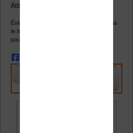
Amazon.fr
Évidemment, cette offre est limitée dans
le temps, il faudra donc vous dépêcher
pour en profiter.
Ne rate plus aucune
promo liseuse !