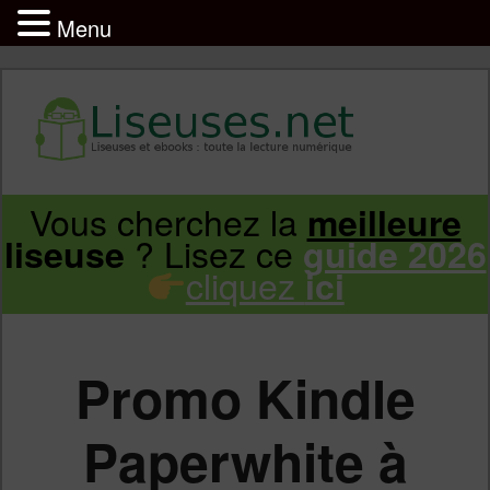
Menu
Liseuse et ebook : tout savoir
Infos sur les liseuses Kindle, Kobo,
Vous cherchez la
meilleure
Aller
Aller
Vivlio, Pocketbook
? Lisez ce
liseuse
guide 2026
cliquez
ici
au
au
contenu
contenu
Promo Kindle
principal
secondaire
Paperwhite à