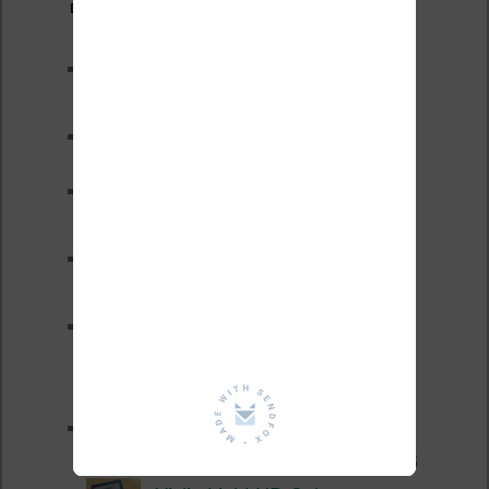
Derniers articles :
Les nouveautés Kobo pour la
fin 2026 (nouvelle liseuse)
Test de la BOOX GO 6 Gen II
Pourquoi les liseuses sont si
chères ?
XTEINK X4 Pro : tactile et
éclairage au programme
Liseuses pas chères chez
Vivlio – réductions de juillet
2026
3 anciennes liseuses qui
valent encore le coup en 2026