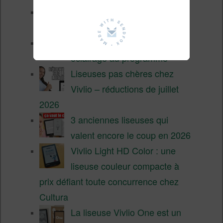
Pourquoi les liseuses sont si
chères ?
XTEINK X4 Pro : tactile et
éclairage au programme
Liseuses pas chères chez
Vivlio – réductions de juillet
2026
3 anciennes liseuses qui
valent encore le coup en 2026
Vivlio Light HD Color : une
liseuse couleur compacte à
prix défiant toute concurrence chez
Cultura
La liseuse Vivlio One est un