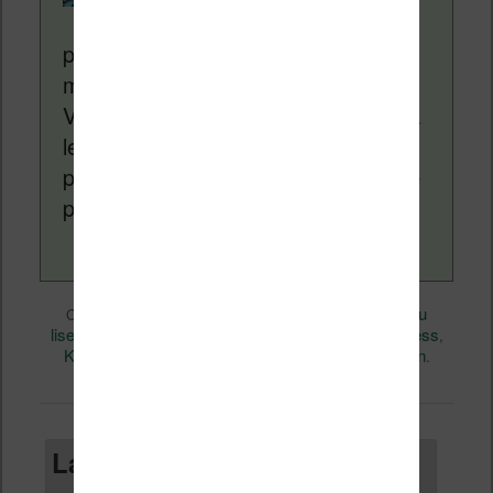
depuis plus de 14 ans
pour vous aider à naviguer dans le
monde des liseuses (Kindle, Kobo,
Vivlio, etc) et faire la promotion de la
lecture (numérique ou non). Vous
pouvez en savoir plus en lisant notre
page
a propos
.
Divers
Nicolas (actu
Ce contenu a été publié dans
par
liseuse, ebook, etc)
Amazon
Business
, et marqué avec
,
,
Kindle
Livres
permalien
,
. Mettez-le en favori avec son
.
Laisser un commentaire