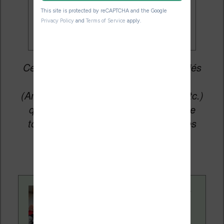
promos
Cet article peut contenir des liens affiliés
vers les sites partenaires du site
(Amazon, Fnac, Cultura, Boulanger, etc.)
qui permettent aux auteurs du site de
toucher une petite commission sur les
ventes de ces sites sans coût
supplémentaire pour vous.
Contenu rédigé par
Nicolas. Le site
Liseuses.net existe