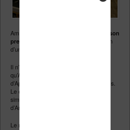
Amazon a ouvert la semaine dernière
son
premier magasin à Seattle
. L’occasion
d’une petite visite en images.
Il n’est pas vraiment surprenant
qu’Amazon cherche à suivre les pas
d’Apple en créant ses propres magasins.
Le choix de Seattle est d’ailleurs assez
simple : il s’agit là du lieu de naissance
d’Amazon.
Le magasin est donc très proche des