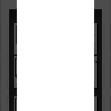
des
articles
Promotions sur les liseuses :
Vivlio Light HD Color +
HOUSSE
réduction de 15€
Voir sur Cultura.com
Vivlio Light Zen + HOUSSE à
99,99€
129,99€
Voir sur Boulanger
Les accessibles :
Vivlio Light Zen