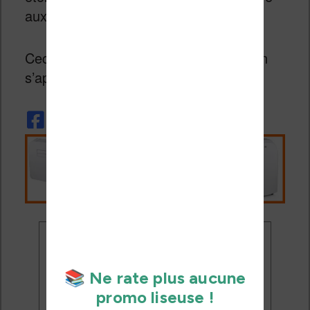
aux films sur support DVD ou Blu-ray.
Ceci dit, n’oublions pas que ce magasin
s’appelle «
Amazon Books
« .
Ne rate plus aucune
promo liseuse !