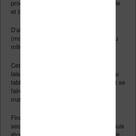
produits et appareils : les liseuses Kindle
et tablettes Fire.
D’ailleurs, on voit que la liseuse Kindle
(modèle de base) est aussi présente au
milieu des livres.
Cette démarche semble logique : en
laissant un libre accès à ses liseuses ou
tablettes, les visiteurs peuvent tester et se
faire leur propre avis sur ce type de
matériel.
Finalement, la partie librairie vient au
second plan. Dans le même genre, je suis
étonné de ne voir aucun rayon consacré