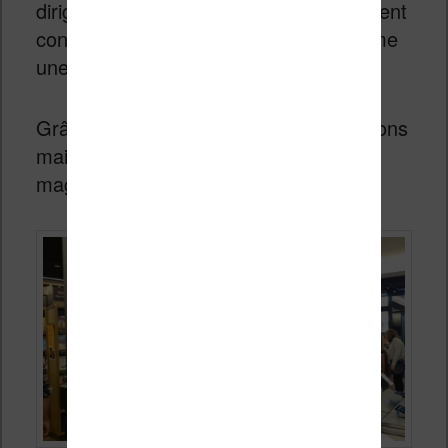
dirigeants du site e-commerce qui doivent
considérer cette nouvelle activité comme
une grand expérience.
Grâce au site
GoodEReader
, nous avons
maintenant quelques photos de ce
magasin :