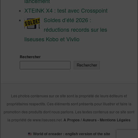
lancement
XTEINK X4 : test avec Crosspoint
Soldes d’été 2026 :
réductions records sur les
liseuses Kobo et Vivlio
Rechercher
Rechercher
Les photos contenues sur ce site sont la propriété de leurs éditeurs et
propriétaires respectifs. Ces éléments sont présents pour illustrer et faire la
promotion des produits dont nous parlons. Les textes contenus sur ce site sont
la propriété de www.liseuses.net.
A Propos / Auteurs
-
Mentions Légales
World of ereader : english version of the site