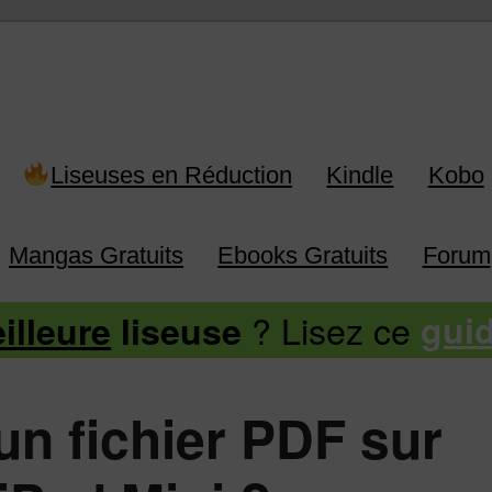
 Kindle, Kobo, Vivlio, Pocketboo
Liseuses en Réduction
Kindle
Kobo
Mangas Gratuits
Ebooks Gratuits
Forum
? Lisez ce
illeure
liseuse
gui
un fichier PDF sur