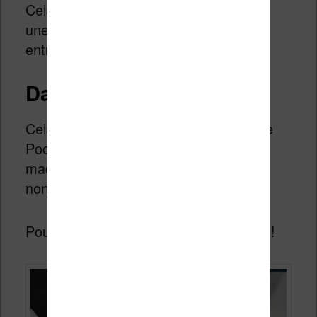
Cela devrait la rendre très résistante à
une utilisation du quotidien ou en
entreprise.
Date et prix incertains
Cela fait maintenant plusieurs mois que
Pocketbook nous fait envie avec cette
machine (dans sa version « Flex » ou
non).
Pourtant, on ne voit toujours rien venir !