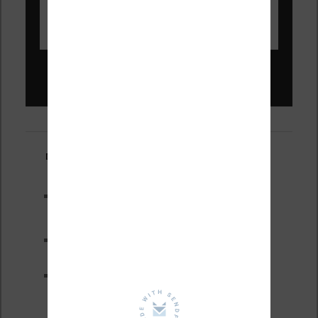
Liseuses pas chères !
Derniers articles :
Les nouveautés Kobo pour la
fin 2026 (nouvelle liseuse)
Test de la BOOX GO 6 Gen II
Pourquoi les liseuses sont si
chères ?