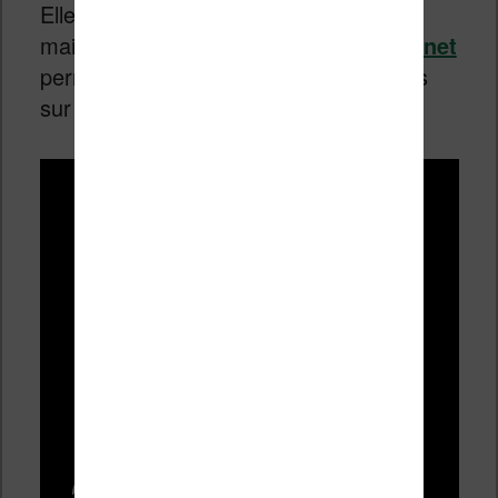
Elle est bien sûr à l’état de prototype,
mais une vidéo prise par le site
Lesen.net
permet de se faire déjà un premier avis
sur cette machine :