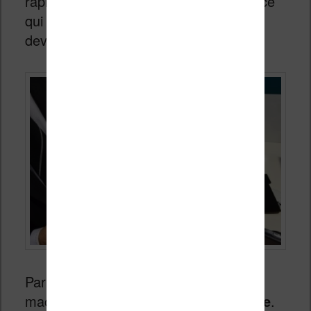
rapidement les pages défiler, donc en ce
qui concerne la lecture d’ebooks, cela
devrait faire l’affaire.
Par contre,
le bon point
c’est que la
machine est très
fine
et un peu
flexible
.