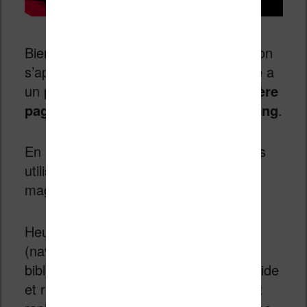
Bien que cette vidéo est en allemand, on
s’aperçoit rapidement que ce prototype a
un problème :
l’affichage de la première
page du magazine est atrocement long
.
En l’état, cela ne me semble même pas
utilisable au quotidien pour lire un
magazine ou un journal.
Heureusement, le reste de l’interface
(navigation dans les menus et la
bibliothèque) semble beaucoup plus fluide
et réactif. De la même manière, on voit