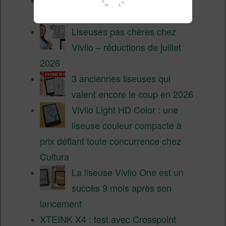
XTEINK X4 Pro : tactile et
éclairage au programme
Liseuses pas chères chez
Vivlio – réductions de juillet
2026
3 anciennes liseuses qui
valent encore le coup en 2026
Vivlio Light HD Color : une
liseuse couleur compacte à
prix défiant toute concurrence chez
Cultura
La liseuse Vivlio One est un
succès 9 mois après son
lancement
XTEINK X4 : test avec Crosspoint