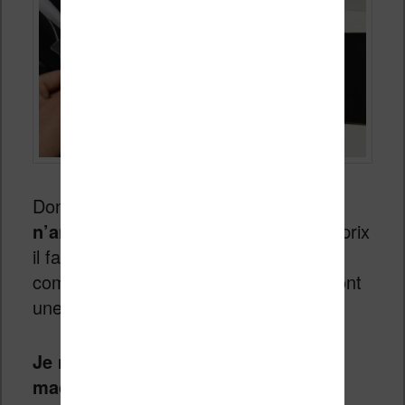
Donc,
je pense que cette machine
n’arrivera pas avant 2016
. Quant au prix
il faut s’attendre à une addition salée
comme souvent avec les liseuses qui ont
une grande diagonale.
Je ne serais pas surpris si cette
machine était vendue à 700 ou 800