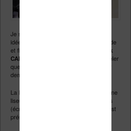
Je suis toujours assez excité par cette
idée d’une liseuse de 13,3 pouces rapide
et fiable. Cette vidéo de la
Pocketbook
CAD Reader Flex
vient donc me rappeler
que ce n’est peut-être pas encore pour
demain…
La PocketBook CAD Reader Flex est une
liseuse d’une diagonale de 13,3 pouces
(écran du type Mobius) et flexible qui est
présenté au salon IFA de Berlin.