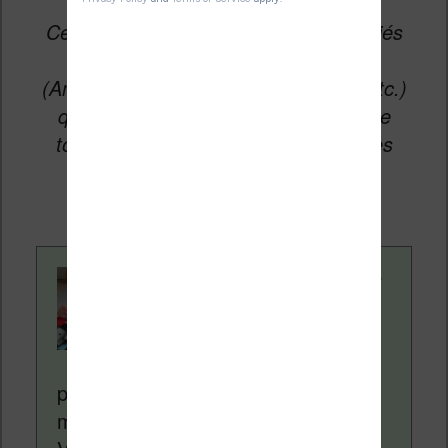
Cet article peut contenir des liens affiliés
vers les sites partenaires du site
(Amazon, Fnac, Cultura, Boulanger, etc.)
qui permettent aux auteurs du site de
toucher une petite commission sur les
ventes de ces sites sans coût
supplémentaire pour vous.
Contenu rédigé par
Nicolas. Le site
Liseuses.net existe
depuis plus de 14 ans
pour vous aider à naviguer dans le
monde des liseuses (Kindle, Kobo,