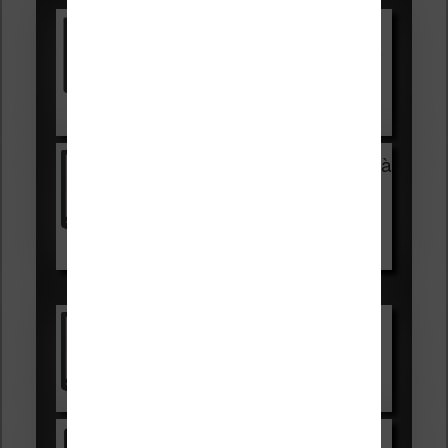
Vivlio Light HD Color +
HOUSSE
réduction de 15€
Voir sur Cultura.com
Vivlio Light Zen + HOUSSE à
99,99€
129,99€
Voir sur Boulanger
Les accessibles :
Vivlio Light Zen
Voir sur Cultura.com
Kindle