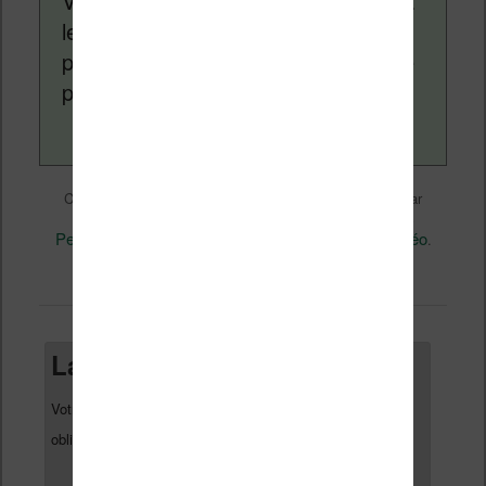
Vivlio, etc) et faire la promotion de la
lecture (numérique ou non). Vous
pouvez en savoir plus en lisant notre
page
a propos
.
Liseuses et eReader
Ce contenu a été publié dans
par
Nicolas (actu liseuse, ebook, etc)
, et marqué avec
Perspectives
PocketBook
PocketBook CAD
Vidéo
,
,
,
.
permalien
Mettez-le en favori avec son
.
Laisser un commentaire
Votre adresse e-mail ne sera pas publiée.
Les champs
*
obligatoires sont indiqués avec