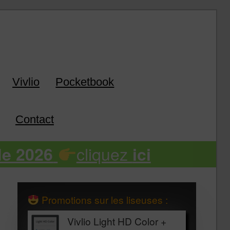
k
Vivlio
Pocketbook
Contact
cliquez
de 2026
ici
Promotions sur les liseuses :
Vivlio Light HD Color +