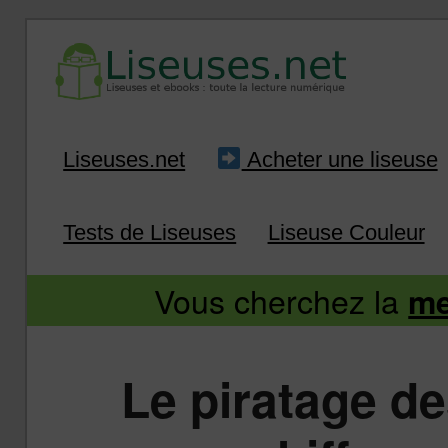
Liseuse et ebook : tout savoir
Infos sur les liseuses
Aller
Aller
Liseuses.net
Acheter une liseuse
au
au
Tests de Liseuses
Liseuse Couleur
contenu
contenu
Vous cherchez la
me
principal
secondaire
Le piratage de