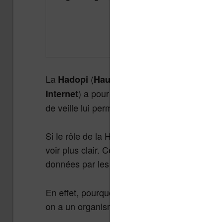
La
(
Hadopi
Haute Autorité pour la diffusi
) a pour mission d’évaluer la façon
Internet
de veille lui permet d’obtenir les habitudes d
Si le rôle de la Hadopi a souvent été critiqué
voir plus clair. Cependant, sur le sujet épin
données par les sondés sont vraiment pertin
En effet, pourquoi dire qu’on pirate un livre
on a un organisme capable de faire de la rép