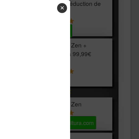
HOUSSE
réduction de
✕
15€
Voir sur Cultura.com
Vivlio Light Zen +
HOUSSE à
99,99€
129,99€
Voir sur Boulanger
Les accessibles :
Vivlio Light Zen
Voir sur Cultura.com