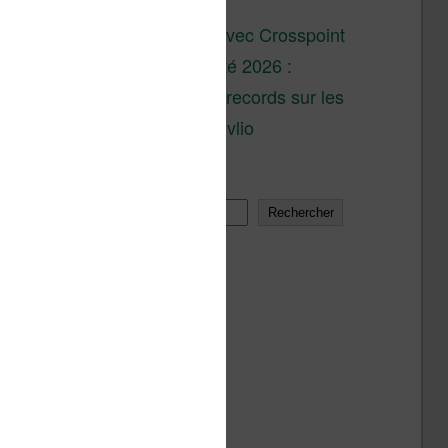
son lancement
XTEINK X4 : test avec Crosspoint
Soldes d’été 2026 :
réductions records sur les
liseuses Kobo et Vivlio
Rechercher
Rechercher