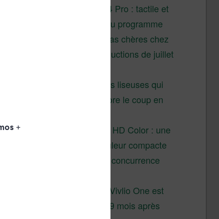
XTEINK X4 Pro : tactile et
éclairage au programme
Liseuses pas chères chez
Vivlio – réductions de juillet
2026
3 anciennes liseuses qui
valent encore le coup en
2026
Vivlio Light HD Color : une
liseuse couleur compacte
à prix défiant toute concurrence
chez Cultura
La liseuse Vivlio One est
un succès 9 mois après