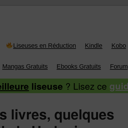
 Kindle, Kobo, Vivlio, Pocketboo
Liseuses en Réduction
Kindle
Kobo
Mangas Gratuits
Ebooks Gratuits
Forum
? Lisez ce
illeure
liseuse
gui
s livres, quelques