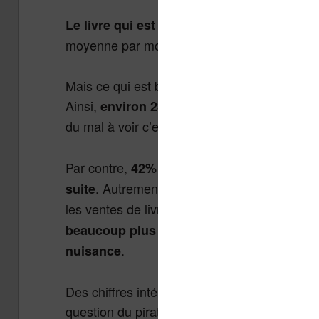
l le p
Le livre qui est le 3ème bien culture
moyenne par mois sur un panier moyen de 8
Mais ce qui est beaucoup plus surprenant, c’e
Ainsi,
environ 23% des livres gratuits lus s
du mal à voir c’est la part total du piratage sur
Par contre,
42% des gens qui lisent un livre
. Autrement dit, on peut extrapoler un 
suite
les ventes de livres… Certes, le rapport n’ir
beaucoup plus complexe à appréhender et 
.
nuisance
Des chiffres intéressants donc, même si je su
question du piratage.