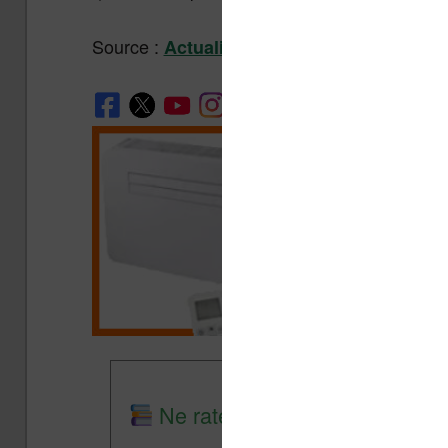
Source :
– Le rapport de la Hadopi
Actualitté
Ne rate plus aucune promo lis