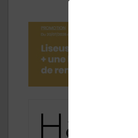
chiffres
Publ