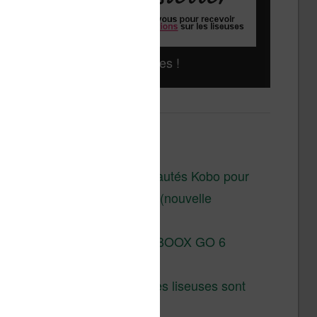
Liseuses pas chères !
Derniers articles :
Les nouveautés Kobo pour
la fin 2026 (nouvelle
liseuse)
Test de la BOOX GO 6
Gen II
Pourquoi les liseuses sont
si chères ?