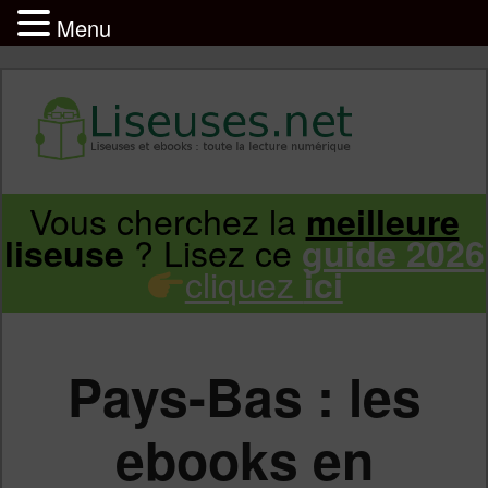
Menu
Liseuse et ebook : tout savoir
Infos sur les liseuses Kindle, Kobo,
Vous cherchez la
meilleure
Aller
Aller
Vivlio, Pocketbook
? Lisez ce
liseuse
guide 2026
cliquez
ici
au
au
contenu
contenu
Pays-Bas : les
principal
secondaire
ebooks en