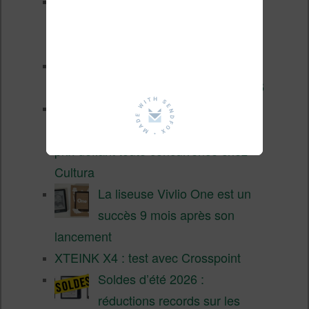
Liseuses pas chères chez
Vivlio – réductions de juillet
2026
3 anciennes liseuses qui
valent encore le coup en 2026
Vivlio Light HD Color : une
liseuse couleur compacte à
prix défiant toute concurrence chez
Cultura
La liseuse Vivlio One est un
succès 9 mois après son
lancement
XTEINK X4 : test avec Crosspoint
Soldes d’été 2026 :
réductions records sur les