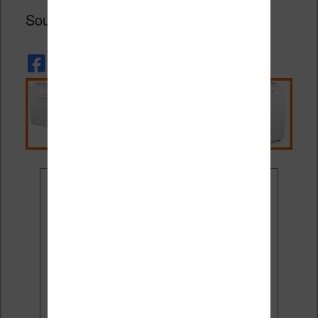
Source :
GoodEReader
.
Ne rate plus aucune
promo liseuse !
Rejoins 3500 lecteurs qui
reçoivent chaque mois les
meilleures promos + conseils