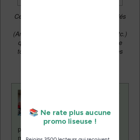
Cet article peut contenir des liens affiliés
vers les sites partenaires du site
(Amazon, Fnac, Cultura, Boulanger, etc.)
qui permettent aux auteurs du site de
toucher une petite commission sur les
ventes de ces sites sans coût
supplémentaire pour vous.
Contenu rédigé par
Nicolas. Le site
Liseuses.net existe
depuis plus de 14 ans
pour vous aider à naviguer dans le
monde des liseuses (Kindle, Kobo,