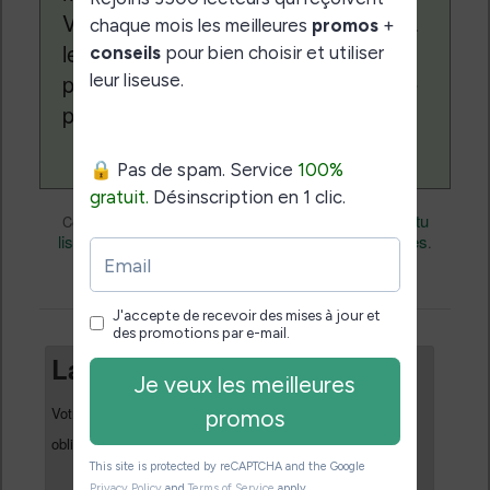
Vivlio, etc) et faire la promotion de la
lecture (numérique ou non). Vous
pouvez en savoir plus en lisant notre
page
a propos
.
eBooks
Nicolas (actu
Ce contenu a été publié dans
par
liseuse, ebook, etc)
Business
Livres
, et marqué avec
,
.
permalien
Mettez-le en favori avec son
.
Laisser un commentaire
Votre adresse e-mail ne sera pas publiée.
Les champs
*
obligatoires sont indiqués avec