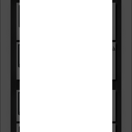
Vivlio Light HD Color +
HOUSSE
réduction de 15€
Voir sur Cultura.com
Vivlio Light Zen + HOUSSE à
99,99€
129,99€
Voir sur Boulanger
Les accessibles :
Vivlio Light Zen
Voir sur Cultura.com
Kindle