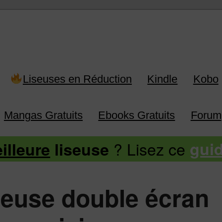
 Kindle, Kobo, Vivlio, Pocketboo
Liseuses en Réduction
Kindle
Kobo
Mangas Gratuits
Ebooks Gratuits
Forum
? Lisez ce
illeure
liseuse
gui
seuse double écran