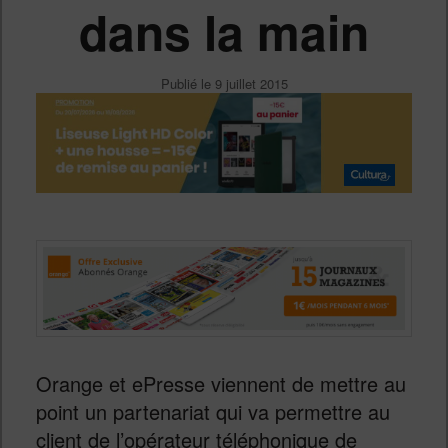
dans la main
Publié le
9 juillet 2015
Orange et ePresse viennent de mettre au
point un partenariat qui va permettre au
client de l’opérateur téléphonique de