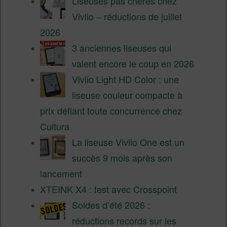
Liseuses pas chères chez
Vivlio – réductions de juillet
2026
3 anciennes liseuses qui
valent encore le coup en 2026
Vivlio Light HD Color : une
liseuse couleur compacte à
prix défiant toute concurrence chez
Cultura
La liseuse Vivlio One est un
succès 9 mois après son
lancement
XTEINK X4 : test avec Crosspoint
Soldes d’été 2026 :
réductions records sur les