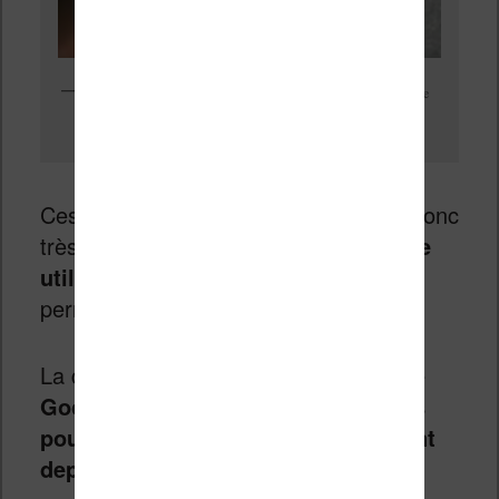
La liseuse Onyx Boox Note Air utilise Android 10 et permet de
télécharger de nouvelles applications avec Google Play
Ces caractéristiques techniques sont donc
très alléchantes, surtout que
la liseuse
utilise le système Android 10
qui va
permettre l’ajout d’applications.
La deuxième bonne nouvelle, c’est que
Google Play est présent et que vous
pouvez donc télécharger directement
depuis le store officiel Google
.