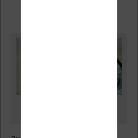
et, éventuellement, les gens qui
cherchent
une machine pour
écrire sans distraction
L’écran de la liseuse offre une belle surface pour l’affiche des
bandes dessinées et des mangas