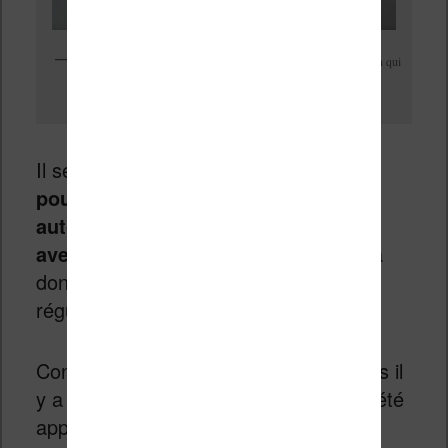
Le stylet semble réactif et permet différents niveaux de pression qui
facilitent la prise de note à main levée
Il semble donc évident que
vous ne
pourrez pas bénéficier de la bonne
autonomie d’une liseuse classique
avec la Onyx Boox Note Air
. Il faudra
donc charger la liseuse assez
régulièrement.
Contrairement à certains produits sortis il
y a quelques années, un grand soin a été
apportée à la conception de cette