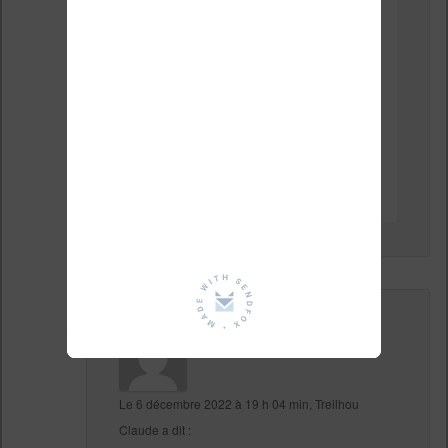
Bonjour,
Avez-vous trouvé un
clavier compatible ?
En vous remerciant
↓
Répondre
Le
6 décembre 2022 à 19 h 04 min
,
Treilhou
Claude
a dit :