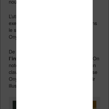
nouvelle machine.
L’utilisation d’un gyroscope permet, par
exemple, d’afficher toujours le texte dans
le sens de lecture même si l’on tient la
Onyx Boox Note Air dans la largeur.
De plus,
le stylet a un design qui
l’intègre parfaitement à la machine
. On
note aussi qu’il est possible d’acheter un
clavier qui vient transformer cette liseuse
Onyx en véritable machine à écrire (voir
illustration ci-dessous).