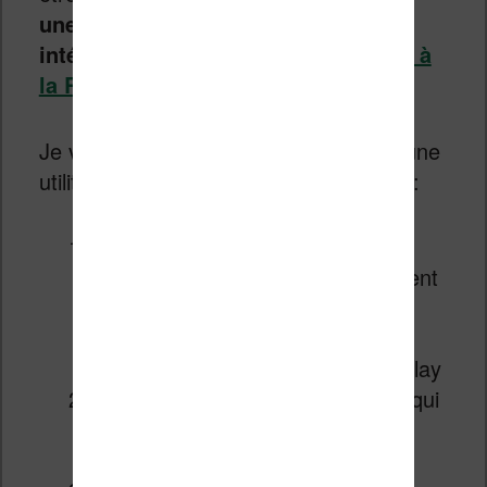
une liseuse de travail assez
intéressante
qui offre
une alternative à
la ReMarkable 2
– par exemple.
Je vois donc dans cette liseuse Onyx une
utilité pour ces différents cas de figure :
les amoureux de la
BD
(des
mangas
par exemple) qui devraient
y trouver largement leur compte
grâce au grand écran et aux
applications Android du Google Play
les
professionnels
et amateurs qui
passent beaucoup de temps à
corriger
des
textes