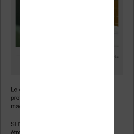
La liseuse Onyx Boox Note Air peut utiliser un clavier qui servira
de couverture une fois celui-ci replié sur la liseuse
Le clavier peut alors être replié pour
protéger l’écran lorsque l’on range la
machine dans un sac.
Si l’on ajoute à cela un prix qui devrait
être en dessous des 500 €, on obtient