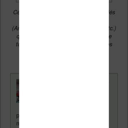
Cet article peut contenir des liens affiliés
vers les sites partenaires du site
(Amazon, Fnac, Cultura, Boulanger, etc.)
qui permettent aux auteurs du site de
toucher une petite commission sur les
ventes de ces sites sans coût
supplémentaire pour vous.
Contenu rédigé par
Nicolas. Le site
Liseuses.net existe
depuis plus de 14 ans
pour vous aider à naviguer dans le
monde des liseuses (Kindle, Kobo,