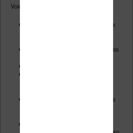
Voici les spécifications de la machine :
écran de 10,3 pouces E Ink Carta
HD avec une résolution de
1872×1404 (soit 227 PPP)
un éclairage frontal (comme sur les
liseuses plus petites)
un filtre de la lumière bleue
un écran tactile avec stylet
(technologie Wacom) avec 4096
niveaux de pression reconnus
la possibilité de prendre des notes
avec le stylet directement sur les
fichiers PDF
un processeur Qualcomm
Snapdragon 636 8 coeurs Kryo 260