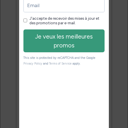
pour bien choisir et utiliser leur
liseuse.
Pas de spam.
Service 100% gratuit.
Désinscription en 1 clic.
Email:
J'accepte de recevoir des
mises à jour et des promotions
par e-mail.
Je veux les meilleures
promos