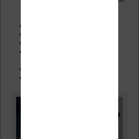
à 1,8 Ghz (processeur graphique
Adreno 509)
3 Go de mémoire vive RAM
32 Go de stockage interne
Wifi
Bluetooth 5 (pour utiliser des
écouteurs ou une enceinte)
Gyroscope
Système Android 10