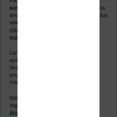
Par contre,
les gens qui souhaitent
surtout lire des ebooks
trouveront sans
doute
des machines mieux faites
et plus
adaptées dans
les liseuses plus
classiques et abordables de notre
guide d’achat
.
L’annonce ce cette Onyx Boox Note Air
ayant été faite fin septembre 2020, il
faudra attendre encore quelques jours
pour la voir apparaître chez les
marchands francophones.
Mais, vous pouvez dors et déjà aller
regarder dans
la boutique Onyx
Amazon pour voir les différentes