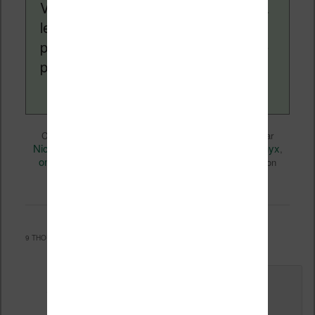
Vivlio, etc) et faire la promotion de la
lecture (numérique ou non). Vous
pouvez en savoir plus en lisant notre
page
a propos
.
Liseuses et eReader
Ce contenu a été publié dans
par
Nicolas (actu liseuse, ebook, etc)
onyx
, et marqué avec
,
onyx boox note air
Vidéo
,
. Mettez-le en favori avec son
permalien
.
9 THOUGHTS ON “
ONYX BOOX NOTE AIR
”