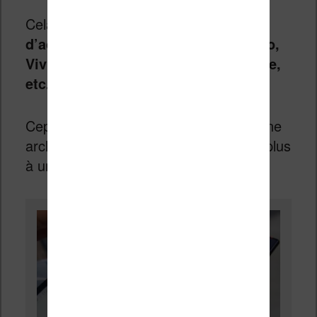
Cela permet donc, théoriquement,
d’accéder à vos ebooks Kindle, Kobo,
Vivlio, au service Yooboox, à Audible,
etc.
Cependant, la Onyx Boox Note Air a une
architecture technique qui l’apparente plus
à une tablette tactile qu’à une liseuse.