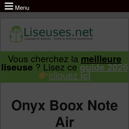
Menu
Liseuse et ebook : tout savoir
Infos sur les liseuses Kindle, Kobo,
Vous cherchez la
meilleure
Aller
Aller
Vivlio, Pocketbook
? Lisez ce
liseuse
guide 2026
cliquez
ici
au
au
contenu
contenu
Onyx Boox Note
principal
secondaire
Air