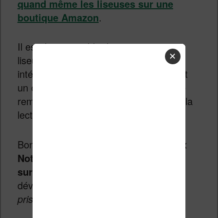
quand même les liseuses sur une
boutique Amazon
.
Il est donc possible de se procurer ces
✕
liseuses en France, ce qui peut être
intéressant pour les gens qui cherchent
un outil orienté productivité à même de
remplir des tâches complémentaires à la
lecture, comme la prise de note.
Bonne nouvelle, la
liseuse Onyx Boox
Note Air s’avère être une excellente
surprise
sur le secteur en plein
développement des «
liseuses pour la
prise de note
».