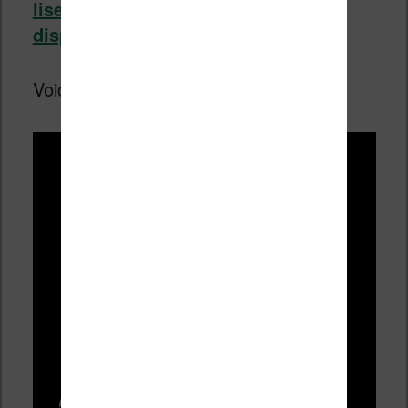
liseuses du même genre qui y sont
disponibles
.
Voici la vidéo officielle de présentation :