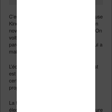
C’est aussi la 8 ème génération de liseuse
Kindle depuis le premier modèle sorti en
novembre 2017 aux USA uniquement. On
voit que beaucoup de chemin à a été
parcouru depuis ce premiers modèle qui a
maintenant presque 9 ans !
L’écran a une diagonale de 6 pouces est
est tactile. Mais, contrairement à
certaines liseuses plus chères, il ne
propose pas d’éclairage.
La technologie utilisée (l’encre
électronique) permet un confort de lecture