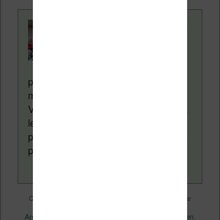
Contenu rédigé par
Nicolas. Le site
Liseuses.net existe
depuis plus de 14 ans
pour vous aider à naviguer dans le
monde des liseuses (Kindle, Kobo,
Vivlio, etc) et faire la promotion de la
lecture (numérique ou non). Vous
pouvez en savoir plus en lisant notre
page
a propos
.
Liseuses et eReader
Ce contenu a été publié dans
par
Nicolas (actu liseuse, ebook, etc)
, et marqué avec
Amazon
Kindle
permalien
,
. Mettez-le en favori avec son
.