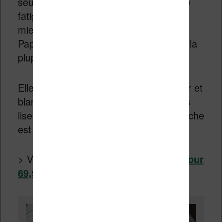
seule main sans ressentir beaucoup de
fatigue. Le poids de 161g est un des
mieux placé pour une liseuse. La
Paperwhite pèse environ 205g comme la
plupart des autres liseuses.
Elle est disponible en deux coloris : noir et
blanc. Personnellement, j’ai l’habite des
liseuses noires, mais en avoir une blanche
est tentant.
> Voir :
liseuse Kindle sur Amazon pour
69,99€