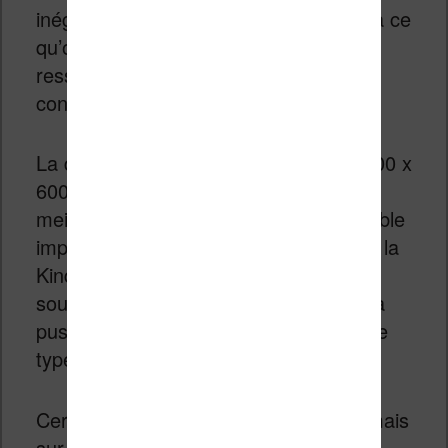
inégalé et très proche (voir identique) à ce
qu’offre un livre papier. Vous ne
ressentirez donc pas la fatigue visuelle
constaté lors de la lecture sur tablette.
La densité de pixels est de 167 ppp (800 x
600 pixels) contre 300 ppp pour les
meilleurs liseuses. Si la différence semble
importante, en pratique la définition de la
Kindle est suffisante. D’ailleurs, je lis
souvent sur une Bookeen Cybook qui a
pus de 3 ans et qui propose toujours ce
type de définition.
Certes 300 ppp est plus confortable, mais
sur un écran de 6 pouces, c’est