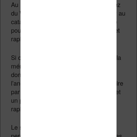
Au niveau de la connectivité, vous aurez
du Wifi. Cela vous permettra d’accéder au
catalogue Amazon depuis votre liseuse
pour télécharger des livres facilement et
rapidement.
Si on creuse un peu plus la technique, la
mémoire a été augmenté. La RAM est
donc de 512 Mo contre 256 Mo pour
l’ancienne Kindle. Cela devrait se traduire
par une meilleure fluidité de l’interface et
un passage d’une page à l’autre plus
rapide.
Le stockage est de 4 Go ce qui vous
permettra de laisser des milliers de livres