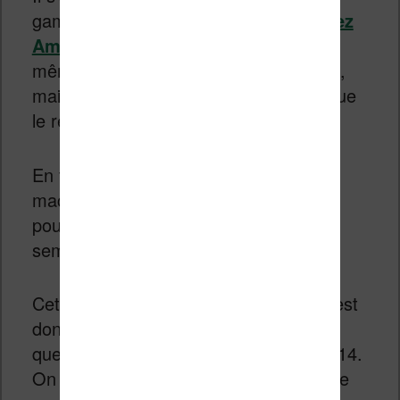
gamme
vendue au prix de 69,99€ chez
Amazon
. C’est un prix attractif, voir
même l’un des moins chers du marché,
mais la liseuse est un peu plus limité que
le reste de la gamme.
En tout cas, il s’agit à mon avis d’une
machine intéressante et je souhaite
pouvoir réaliser un test dans quelques
semaines.
Cette nouvelle liseuse Kindle de 2016 est
donc 11% plus fine et 16% plus légère
que la précédente version sortie en 2014.
On peut donc tenir la machine avec une