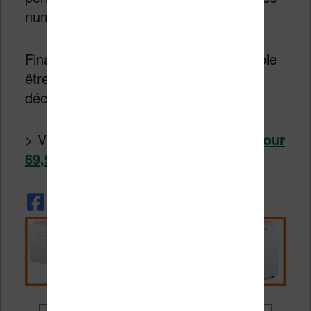
numériques dans votre liseuse !
Finalement, cette nouvelle Kindle semble
être une bonne première liseuse pour
découvrir la lecture numérique.
> Voir :
liseuse Kindle sur Amazon pour
69,99€