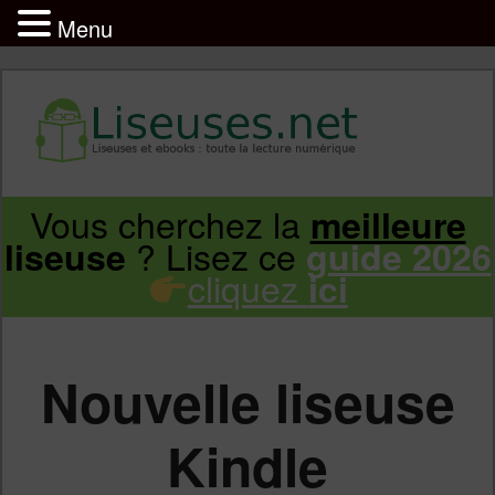
Menu
Liseuse et ebook : tout savoir
Infos sur les liseuses Kindle, Kobo,
Vous cherchez la
meilleure
Aller
Aller
Vivlio, Pocketbook
? Lisez ce
liseuse
guide 2026
cliquez
ici
au
au
contenu
contenu
Nouvelle liseuse
principal
secondaire
Kindle