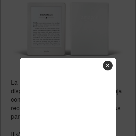
✕
La nouvelle liseuse d’Amazon est enfin
disponible aujourd’hui. Ceux qui l’ont déjà
commandé ne vont pas tarder à la
recevoir et c’est aussi l’occasion de vous
parler de ce que cette liseuse apporte.
Il s’agit donc de la liseuse d’entrée de