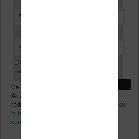
*
E-mail
Site web
Enregistrer mon nom, mon e-mail et mon site dans le
navigateur pour mon prochain commentaire.
Ce site utilise
Akismet pour
réduire les indésirables.
En savoir plus sur
la façon dont les données de vos
commentaires sont traitées
.