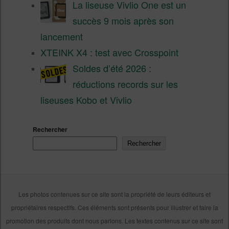
La liseuse Vivlio One est un
succès 9 mois après son
lancement
XTEINK X4 : test avec Crosspoint
Soldes d’été 2026 :
réductions records sur les
liseuses Kobo et Vivlio
Rechercher
Rechercher
Les photos contenues sur ce site sont la propriété de leurs éditeurs et
propriétaires respectifs. Ces éléments sont présents pour illustrer et faire la
promotion des produits dont nous parlons. Les textes contenus sur ce site sont