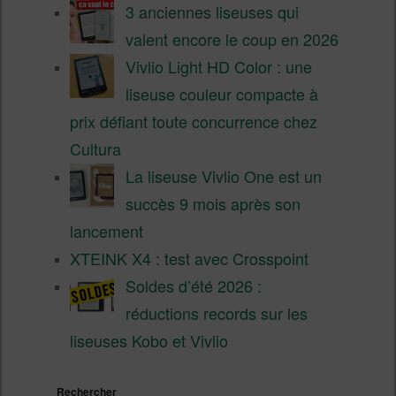
3 anciennes liseuses qui
valent encore le coup en 2026
Vivlio Light HD Color : une
liseuse couleur compacte à
prix défiant toute concurrence chez
Cultura
La liseuse Vivlio One est un
succès 9 mois après son
lancement
XTEINK X4 : test avec Crosspoint
Soldes d’été 2026 :
réductions records sur les
liseuses Kobo et Vivlio
Rechercher