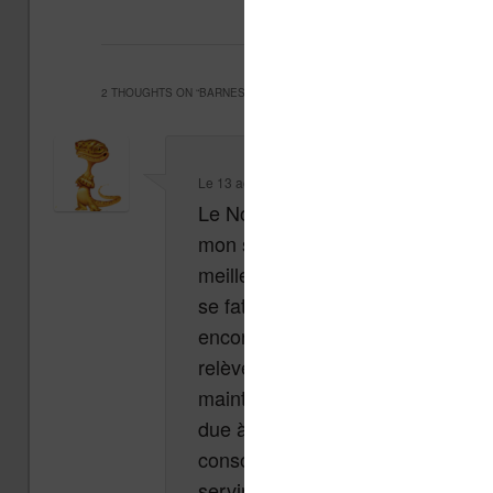
Perspectives
. Mette
2 THOUGHTS ON “
BARNES AND NOBLE BAISSE SES PRIX
”
Le
13 août 2012 à 12 h 46 min
,
Xuat
a dit :
Le Nook SimpleTouch with Glowligh
mon sens la meilleure liseuse du
meilleure expérience de lecture (e
se fatiguer les yeux. What else ? :
encore besoin, la prise de consci
relèvent pas du même marché. L
maintien des prix), le second rég
due à la concurrence sur ce segme
consommateur en arrive enfin à s
servirait une tablette ? ». Si vou