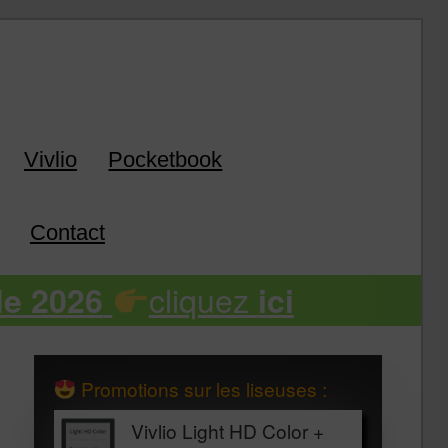
k
Vivlio
Pocketbook
Contact
cliquez
de 2026
ici
Promotions sur les liseuses :
Vivlio Light HD Color +