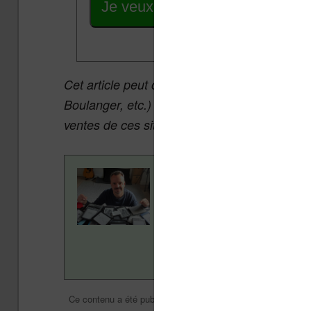
Je veux les meilleures promos
Cet article peut contenir des liens affiliés v
Boulanger, etc.) qui permettent aux auteurs 
ventes de ces sites sans coût supplémentair
Contenu rédigé par Nicol
ans pour vous aider à navi
Vivlio, etc) et faire la pr
en savoir plus en lisant n
Actualité
Nicolas (actu 
Ce contenu a été publié dans
par