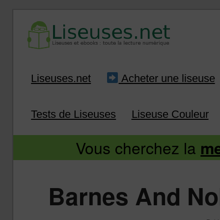
Liseuse et ebook : tout savoir
Infos sur les liseuses
Aller
Aller
Liseuses.net
Acheter une liseuse
au
au
Tests de Liseuses
Liseuse Couleur
contenu
contenu
Vous cherchez la
me
principal
secondaire
Barnes And Nob