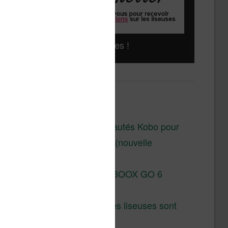
Liseuses pas chères !
Derniers articles :
Les nouveautés Kobo pour
la fin 2026 (nouvelle
liseuse)
Test de la BOOX GO 6
Gen II
Pourquoi les liseuses sont
si chères ?