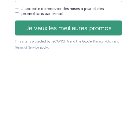
ers les sites partenaires du site (Amazon, Fnac, Cultura,
du site de toucher une petite commission sur les
e pour vous.
as. Le site Liseuses.net existe depuis plus de 14
guer dans le monde des liseuses (Kindle, Kobo,
omotion de la lecture (numérique ou non). Vous pouvez
otre page
.
a propos
liseuse, ebook, etc)
Business
Kindle
Kobo
Nook
, et marqué avec
,
,
,
,