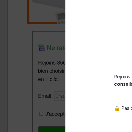
Ne rate plus aucune promo lis
Rejoins 3500 lecteurs qui reçoivent cha
bien choisir et utiliser leur liseuse.
Pa
en 1 clic.
Email:
J'accepte de recevoir des mises à jou