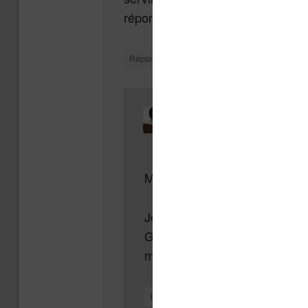
réponse :).
↓
Répondre
Le
13 août 2012 à 13 h 30 min
,
Nicolas
a dit :
Merci Xuat pour ce très bon c
Je n’ai toujours pas mis la 
Glowlight, mais il semble clair
marché des – vraies – liseuse
↓
Répondre