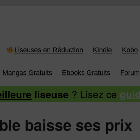
 Kindle, Kobo, Vivlio, Pocketboo
Liseuses en Réduction
Kindle
Kobo
Mangas Gratuits
Ebooks Gratuits
Forum
? Lisez ce
illeure
liseuse
gui
le baisse ses prix