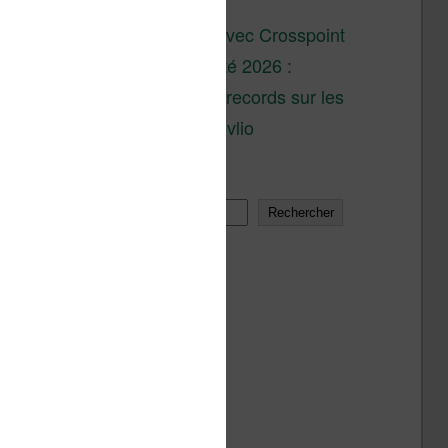
son lancement
XTEINK X4 : test avec Crosspoint
Soldes d’été 2026 :
réductions records sur les
liseuses Kobo et Vivlio
Rechercher
Rechercher