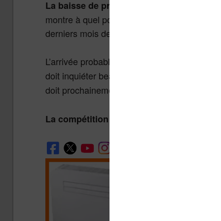
La baisse de prix est comprise entre 20 e
montre à quel point le marché des tablettes ta
derniers mois depuis l’arrivée de nombreux
L’arrivée probable (mais pas certaine) d’
App
doit inquiéter beaucoup de constructeurs do
doit prochainement mettre à jour son
Kindle
La compétition devient donc extrêmemen