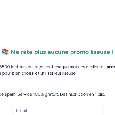
euse !
que mois les meilleures promos + conseils pour
s de spam. Service 100% gratuit. Désinscription
r et des promotions par e-mail.