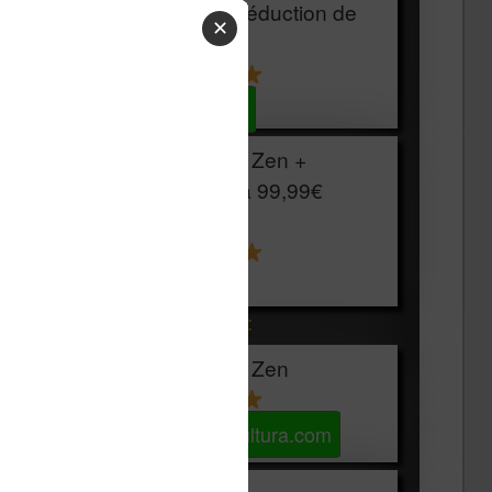
HOUSSE
réduction de
✕
15€
Voir sur Cultura.com
Vivlio Light Zen +
HOUSSE à
99,99€
129,99€
Voir sur Boulanger
Les accessibles :
Vivlio Light Zen
Voir sur Cultura.com