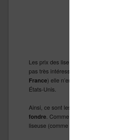
Les prix des liseuses
de Barnes And Nob
Nook
pas très intéressante pour nous autres frança
) elle n’en demeure pas moins une bo
France
États-Unis.
Ainsi, ce sont les
Nook Color, Nook Tablet 
. Comme leur nom l’indique, il s’agit p
fondre
liseuse (comme la Kobo ou le Kindle).