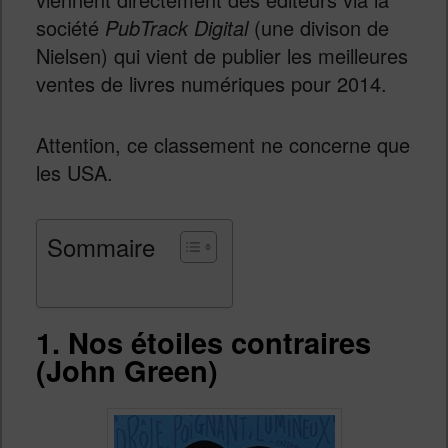
société
PubTrack Digital
(une divison de
Nielsen) qui vient de publier les meilleures
ventes de livres numériques pour 2014.
Attention, ce classement ne concerne que
les USA.
Sommaire
1. Nos étoiles contraires
(John Green)