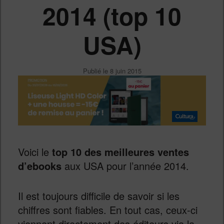
2014 (top 10
USA)
Publié le
8 juin 2015
Voici le
top 10 des meilleures ventes
d’ebooks
aux USA pour l’année 2014.
Il est toujours difficile de savoir si les
chiffres sont fiables. En tout cas, ceux-ci
viennent directement des éditeurs via la