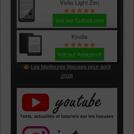
Vivlio Light Zen
Voir sur Cultura.com
Kindle
Voir sur Amazon.fr
Les Meilleures liseuses pour août
2026