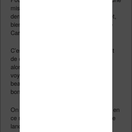
mise à jour vers iOS 12, d’avoir la
dernière version de l’application Kobo et,
bien sûr, d’avoir une voiture compatible
CarPlay.
C’est assez intéressant car cela permet
de continuer la lecture d’un livre audio
alors qu’on est en voiture. Pour les
voyages ou les gens qui conduisent
beaucoup cela permet d’écouter de
bonnes histoires.
On note aussi que Kobo met le paquet en
ce moment sur les livres audio depuis le
lancement du service.