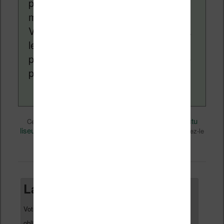
pour vous aider à naviguer dans le
monde des liseuses (Kindle, Kobo,
Vivlio, etc) et faire la promotion de la
lecture (numérique ou non). Vous
pouvez en savoir plus en lisant notre
page
a propos
.
Actualité
Nicolas (actu
Ce contenu a été publié dans
par
liseuse, ebook, etc)
audio
Kobo
, et marqué avec
,
. Mettez-le
permalien
en favori avec son
.
Laisser un commentaire
Votre adresse e-mail ne sera pas publiée.
Les champs
obligatoires sont indiqués avec