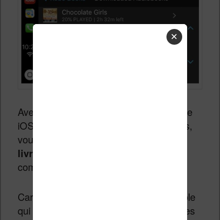
✕
Avec la dernière mise à jour du système
iOS (version 12) qui équipe les iPhones,
vous pouvez maintenant écouter des
livres audio
dans votre voiture
compatible CarPlay.
CarPlay est un système conçu par Apple
qui permet de faire fonctionner certaines