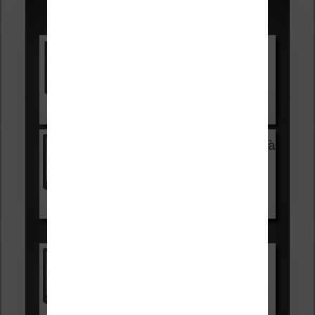
Promotions sur les liseuses :
Vivlio Light HD Color +
HOUSSE
réduction de 15€
Voir sur Cultura.com
Vivlio Light Zen + HOUSSE à
99,99€
129,99€
Voir sur Boulanger
Les accessibles :
Vivlio Light Zen
Voir sur Cultura.com