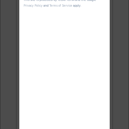
meilleures promos + conseils
pour bien choisir et utiliser leur
liseuse.
Pas de spam.
Service 100% gratuit.
Désinscription en 1 clic.
Email:
J'accepte de recevoir des
mises à jour et des promotions
par e-mail.
Je veux les meilleures
promos