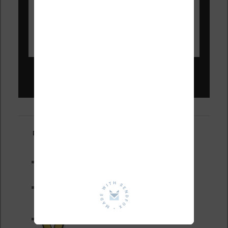
Liseuses pas chères !
Derniers articles :
Test de la BOOX GO 6 Gen II
Pourquoi les liseuses sont si
chères ?
XTEINK X4 Pro : tactile et