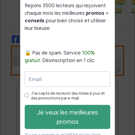
(Boulanger)
(Boulanger)
(
Ne rate plus aucune
promo liseuse !
Rejoins 3500 lecteurs qui
reçoivent chaque mois les