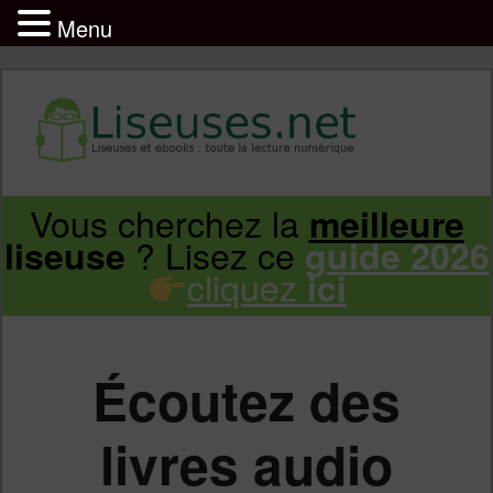
Menu
Liseuse et ebook : tout savoir
Infos sur les liseuses Kindle, Kobo,
Vous cherchez la
meilleure
Aller
Aller
Vivlio, Pocketbook
? Lisez ce
liseuse
guide 2026
cliquez
ici
au
au
contenu
contenu
Écoutez des
principal
secondaire
livres audio