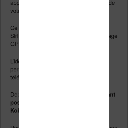
application de votre iPhone sur l’écran de
votre voiture.
Cela peut être les SMS, de la musique,
Siri ou encore des applications de guidage
GPS comme Waze.
L’idée est donc d’avoir un moyen qui
permettent de ne pas manipuler son
téléphone en conduisant.
Depuis quelques jours,
il est maintenant
possible d’écouter les livres audio
Kobo dans sa voiture
.
Pour cela, il est nécessaire d’avoir fait une