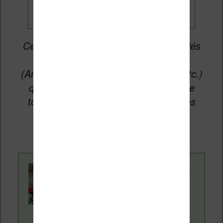
Cet article peut contenir des liens affiliés
vers les sites partenaires du site
(Amazon, Fnac, Cultura, Boulanger, etc.)
qui permettent aux auteurs du site de
toucher une petite commission sur les
ventes de ces sites sans coût
supplémentaire pour vous.
Contenu rédigé par
Nicolas. Le site
Liseuses.net existe
depuis plus de 14 ans