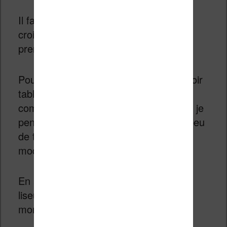
Il faut dire que c’est là où il y a de la
croissance et des parts de marché à
prendre.
Pour le moment, les
liseuses Kobo
(voir
tableau ci-dessous) ne sont pas
compatibles avec les livres audio, mais je
pense que cela pourrait évoluer dans peu
de temps avec la sortie de nouveaux
modèles.
En attendant, vous pouvez voir les
liseuses disponibles chez Kobo en ce
moment :