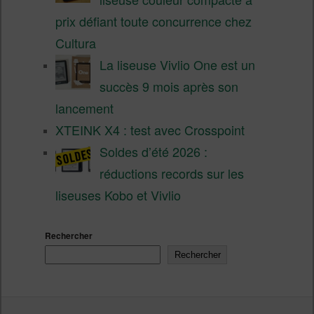
prix défiant toute concurrence chez
Cultura
La liseuse Vivlio One est un
succès 9 mois après son
lancement
XTEINK X4 : test avec Crosspoint
Soldes d’été 2026 :
réductions records sur les
liseuses Kobo et Vivlio
Rechercher
Rechercher