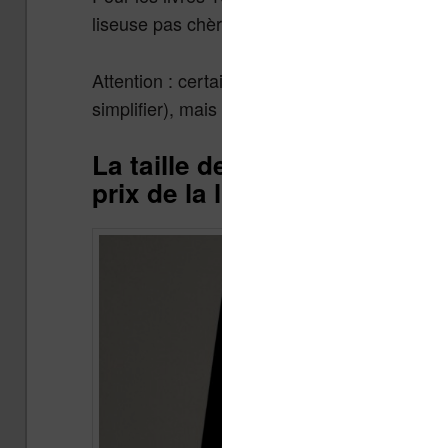
liseuse pas chère et une liseuse à 300 €.
Attention : certains modèles plus chers ont u
simplifier), mais ça reste subtil sur les lise
La taille de l’écran et la cou
prix de la liseuse