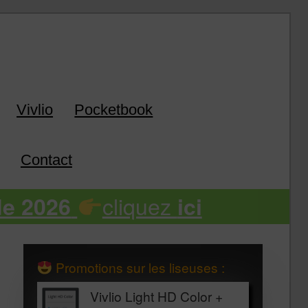
k
Vivlio
Pocketbook
Contact
cliquez
de 2026
ici
Promotions sur les liseuses :
Vivlio Light HD Color +