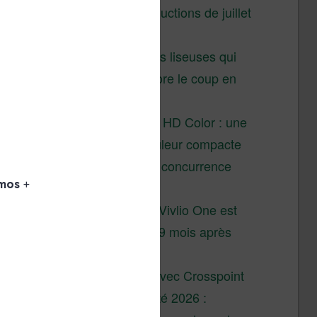
Vivlio – réductions de juillet
2026
3 anciennes liseuses qui
valent encore le coup en
2026
Vivlio Light HD Color : une
liseuse couleur compacte
à prix défiant toute concurrence
chez Cultura
La liseuse Vivlio One est
un succès 9 mois après
son lancement
XTEINK X4 : test avec Crosspoint
Soldes d’été 2026 :