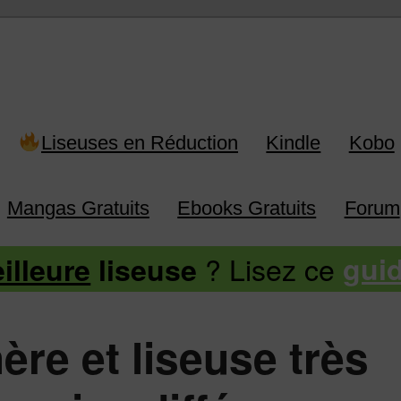
 Kindle, Kobo, Vivlio, Pocketboo
Liseuses en Réduction
Kindle
Kobo
Mangas Gratuits
Ebooks Gratuits
Forum
? Lisez ce
illeure
liseuse
gui
ère et liseuse très