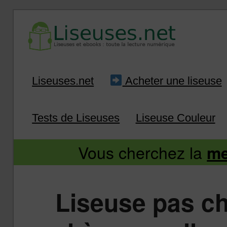
Liseuse et ebook : tout savoir
Infos sur les liseuses
Aller
Aller
Liseuses.net
Acheter une liseuse
au
au
Tests de Liseuses
Liseuse Couleur
contenu
contenu
Vous cherchez la
me
principal
secondaire
Liseuse pas ch