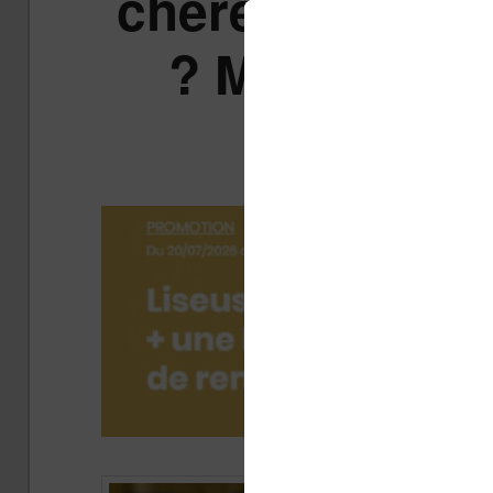
chère : quelles
? Mon avis 
t
Publié