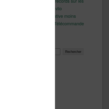
réductions records sur les
liseuses Kobo et Vivlio
Une alternative moins
chère à la Télécommande
Kobo
Rechercher
Rechercher