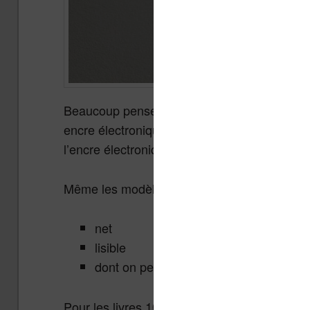
Beaucoup pensent qu’une liseuse chère affich
encre électronique du marché viennent du même
l’encre électronique ?)
Même les modèles à 89€, comme la Vivlio One
net
lisible
dont on peut changer la police de caract
Pour les livres 100 % texte (romans, essais