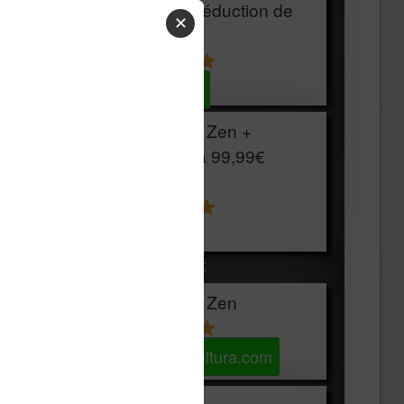
HOUSSE
réduction de
✕
15€
Voir sur Cultura.com
Vivlio Light Zen +
HOUSSE à
99,99€
129,99€
Voir sur Boulanger
Les accessibles :
Vivlio Light Zen
Voir sur Cultura.com