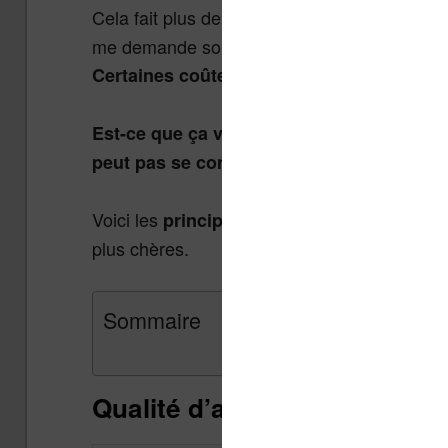
Cela fait plus de 10 années que je teste des
me demande souvent pourquoi il y a des diffé
Certaines coûtent moins de 100€ tandis qu
Est-ce que ça vaut vraiment le coup d’ach
peut pas se contenter d’une liseuse plus
Voici les
que vous al
principales différences
plus chères.
Sommaire
Qualité d’affichage du texte