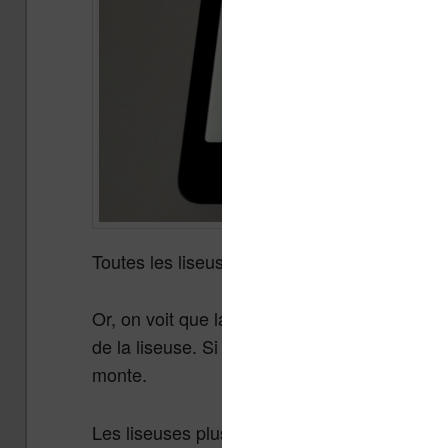
Toutes les liseuses dont la diagonale est sup
Or, on voit que la taille des écrans à encre é
de la liseuse. Si on ajoute à cela que certain
monte.
Les liseuses plus chères ont donc généralem