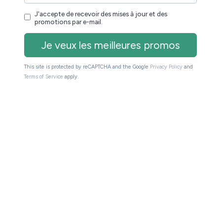
e un meilleur texte. En réalité, 99 % des écrans à
 fabricant : E-Ink. (voir l’article : qu’est-ce que
 affichent un texte :
ères et la taille du texte
), vous ne verrez pas une différence énorme entre une