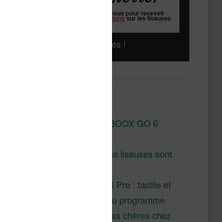
Liseuses pas chères !
Derniers articles :
Test de la BOOX GO 6
Gen II
Pourquoi les liseuses sont
si chères ?
XTEINK X4 Pro : tactile et
éclairage au programme
Liseuses pas chères chez