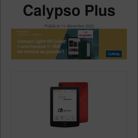
Calypso Plus
Publié le
11 décembre 2023