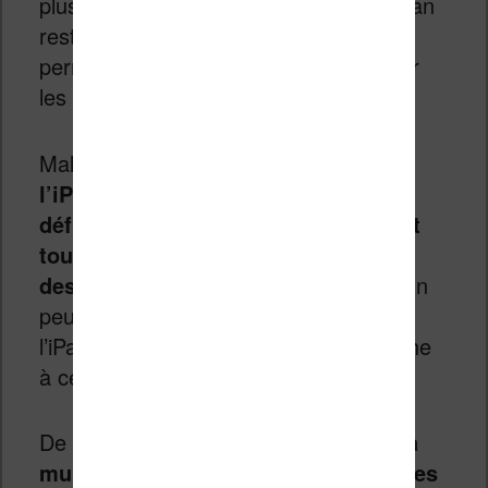
plus adaptée à cet usage puisque l’écran
restitue très bien les couleurs et qu’il
permet un affichage plus grand que sur
les autres liseuses.
Malheureusement,
dans sa version 2,
l’iPad manque encore un peu de
définition pour afficher correctement
toutes les cases de vos bande
dessinées
(mais je chipote peut-être un
peu sur ce point). La version 2012 de
l’iPad est par contre exempt de reproche
à ce niveau.
De même, si vous avez des enfants,
la
multitude de livres interactifs pour les