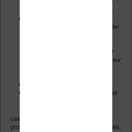
pour lire la nuit (au lit) sans gêner
son compagnon ou sa compagne.
Le
thème
: 3 thèmes sont
disponibles. Ils permettent de régler
la couleur de la page et du texte.
Vous aurez à votre disposition le
thème normal (texte noir sur fond
blanc), le thème sépia (texte gris sur
fond brun clair) et le thème nuit
(texte blanc sur fond noir).
La
taille des caractères.
La
police de caractères
: à choisir
parmi 7 polices.
Les réglages permettent de lire sans
problème dans toutes les situations. Mais,