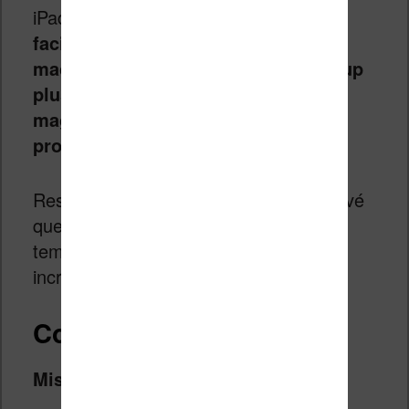
iPad.
Il devient alors beaucoup plus
facile de lire sur cette nouvelle
machine car les textes sont beaucoup
plus précis. Du coup, la lecture de
magazine ou de BD n’est plus un
problème.
Reste le poids qui est toujours plus élevé
que celui d’une liseuse classique et le
temps de rechargement qui est
incroyablement long (compter la nuit).
Conclusion
Mise à jour juillet 2019 :