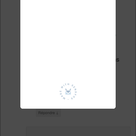
↓
Répondre
Le
24 novembre 2015 à 11 h 38 min
,
Lire sur un
smartphone ?
a dit :
[…] y a quelques années, j’ai
testé la lecture sur iPad 2 dans
cet article. Au final, j’avais
conclus qu’il était possible de
lire sur ce genre de tablette a
[…]
↓
Répondre