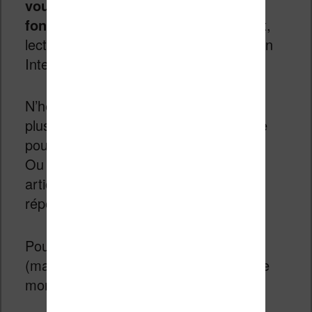
vous comptez utiliser plusieurs
fonctions de la machine
(vidéos, jeux,
lecture, courrier électronique, navigation
Internet, photos, etc.).
N’hésitez pas à tester vous-même
plusieurs types de liseuses en boutique
pour vous faire un avis sur la question.
Ou laissez un commentaire sous cet
article et je me ferai un plaisir de vous
répondre.
Pour finir, voici quelques photos
(malheureusement pas très bonnes) de
mon
iPad 2
en action.