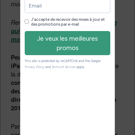
moins les yeux et sera même étanche.
Rendez-vous sur cette page pour lire
le
guide des meilleures liseuses du
.
moment
Peut-on lire régulièrement sur un
iPad
? Je répondrais oui si on considère
la dernière version de l’iPad.
Si vous
comptez acheter un iPad oubliez les
deux premières versions et tablez
directement sur l’achat de la version
2012.
Par contre, l’
iPad
se destine plus aux
personnes qui souhaitent lire par petites