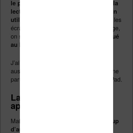
le principal reproche que je ferais à la
lecture sur iPad vient du type d’écran
utilisé
. Celui-ci est du même type que les
écrans utilisant les ordinateurs. À l’usage,
on se retrouve assez rapidement
fatigué
au bout d’une heure de lecture
.
J’ai un peu lu avec l’application Kindle
aussi. Bein que très bien réalisée, elle ne
parvient pas à corriger ce défaut de l’iPad.
La vidéo et les
applications sur iPad
Mais un
iPad peu faire aussi beaucoup
d’autres choses
. Il est par exemple