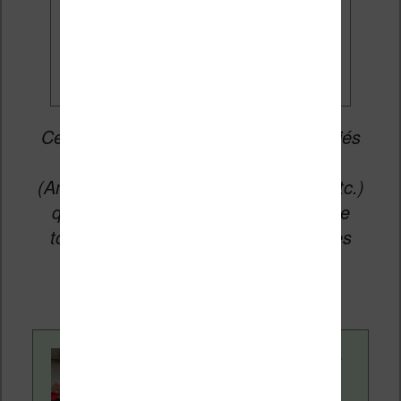
Je veux les meilleures
promos
Cet article peut contenir des liens affiliés
vers les sites partenaires du site
(Amazon, Fnac, Cultura, Boulanger, etc.)
qui permettent aux auteurs du site de
toucher une petite commission sur les
ventes de ces sites sans coût
supplémentaire pour vous.
Contenu rédigé par
Nicolas. Le site