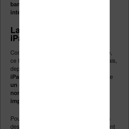
bambins rend cette machine très
intéressante
.
La lecture sur le nouvel
iPad
Comme je l’ai indiqué en début d’article,
ce test a été effectué sur un iPad 2. Mais,
depuis le printemps 2012,
un nouvel
iPad est disponible
. Celui-ci embarque
un écran avec une définition (le
nombre de pixel) beaucoup plus
importante
.
Pour l’avoir testé, cet écran corrige l’un
des problèmes présents sur le précédent