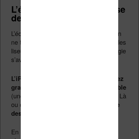
L’écran couleur : la liseuse
des amoureux de la BD
L’écran couleur est quelque chose qu’on
ne trouve pas encore très souvent sur les
liseuses. Et pour cause, cette technologie
s’avère encore assez cher.
L’iPad réussi à obtenir un écran assez
grand avec une autonomie raisonnable
(une dizaine d’heure grand maximum). Là
ou cela devient intéressant c’est de
lire
des bande dessinées sur iPad
.
En effet, c’est sans doute la liseuse la