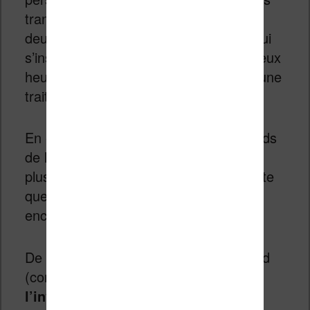
tranches (genre lire 15 ou 20 minutes
deux fois par jour) qu’aux personnes qui
s’installent confortablement pendant deux
heures pour lire un tiers d’un roman d’une
traite.
En effet, le type d’écran utilisé et le poids
de la machine rend toute utilisation de
plus 1h ou 1h30 beaucoup plus fatigante
que la lecture sur une liseuse de type
encre électronique.
De même, le prix à mettre dans un iPad
(comptez pratiquement 500€) fait que
l’investissement n’a d’intérêt que si