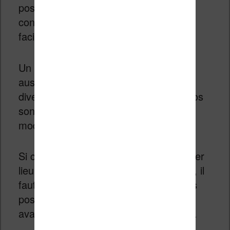
possible de voir des vidéos et de
consulter Internet avec une grande
facilité.
Un grand nombre d’applications sont
aussi disponibles pour travailler ou se
divertir (un grand nombre de jeux vidéos
sont présents sur l’App Store à prix
modiques).
Si ceci ne nous intéresse pas en premier
lieu pour une utilisation du type liseuse, il
faut tout de même reconnaître que ses
possibilités constituent un énorme
avantage par rapport à la concurrence.