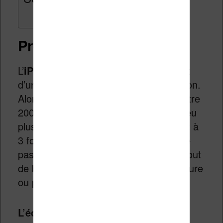
Présentation de l’iPad
L’
iPad
est une tablette tactile disposant
d’un écran couleur de 10 pouces environ.
Alors qu’une liseuse classique pèse entre
200 et 300 grammes, l’iPad pèse un peu
plus de 600 grammes. Avec un poids 2 à
3 fois plus important, l’iPad ne se place
pas très bien à ce niveau et porter à bout
de bras cette machine pendant une heure
ou plus pourra s’avérer fatiguant.
L’écran est magnifique
. Encore plus