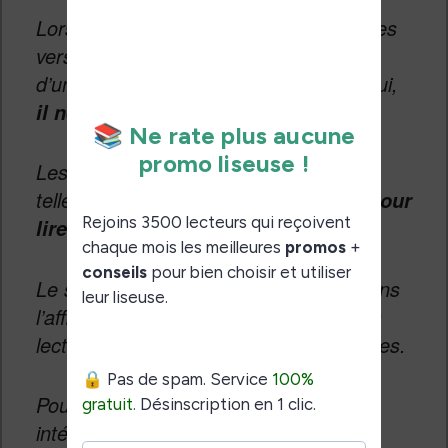
Lors de la sortie de l’iPad en 2010 et ses
versions suivantes, il s’agissait encore
d’un bon appareil de lecture. Aujourd’hui,
.
il ne lui reste plus que la couleur
Les liseuses (Kobo, Kindle, etc) ont
tellement évolué qu’
acheter un iPad pour
lire des ebooks n’a pas de sens.
Le seul intérêt de l’iPad réside donc dans
l’affichage de couleurs ce qui permet la
lecture de bandes dessinées numériques.
Pour les romans, une liseuse sera plus
intéressante, moins chère, fatiguera