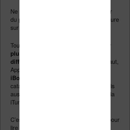
Ne tournons pas plus longtemps autour
du pot et passons directement à la lecture
sur iPad.
Tout d’abord,
il est possible d’utiliser
plusieurs applications (ou logiciels)
différents pour lire sur iPad
. Par défaut,
Apple charge avec l’iPad l’application
iBooks
. Celle-ci permet d’accéder au
catalogue de livres en ligne d’Apple mais
aussi de charger ses propres fichiers via
iTunes.
C’est cette application que j’ai utilisée pour
lire 90 % du temps.