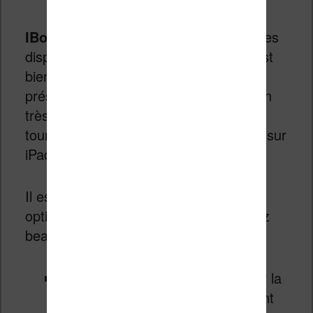
IBooks
affiche les couvertures des livres
disponibles sur des étagères. Mais il est
bien sur possible de changer cette
présentation. La lecture se fait de façon
très intuitive et c’est un vrai plaisir de
tourner les pages d’un livre numérique sur
iPad.
Il est aussi possible de régler quelques
options très importantes si vous utilisez
beaucoup votre iPad pour la lecture :
La
luminosité
: on peut diminuer la
luminosité de l’écran suffisamment