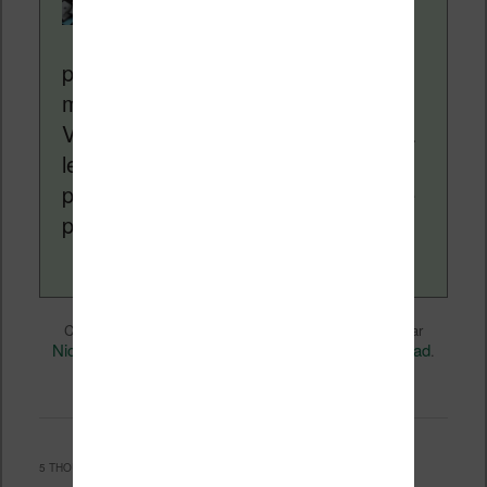
Liseuses.net existe
depuis plus de 14 ans
pour vous aider à naviguer dans le
monde des liseuses (Kindle, Kobo,
Vivlio, etc) et faire la promotion de la
lecture (numérique ou non). Vous
pouvez en savoir plus en lisant notre
page
a propos
.
Liseuses et eReader
Ce contenu a été publié dans
par
Nicolas (actu liseuse, ebook, etc)
iPad
, et marqué avec
.
permalien
Mettez-le en favori avec son
.
5 THOUGHTS ON “
LIRE SUR UN IPAD
”