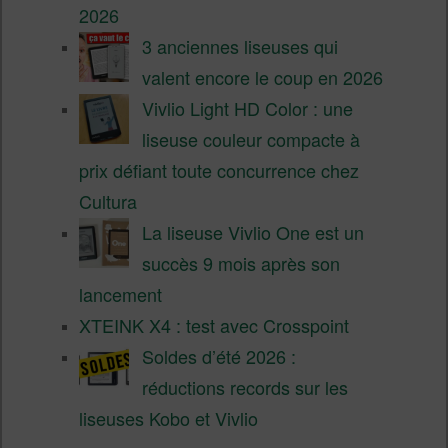
2026
3 anciennes liseuses qui
valent encore le coup en 2026
Vivlio Light HD Color : une
liseuse couleur compacte à
prix défiant toute concurrence chez
Cultura
La liseuse Vivlio One est un
succès 9 mois après son
lancement
XTEINK X4 : test avec Crosspoint
Soldes d’été 2026 :
réductions records sur les
liseuses Kobo et Vivlio