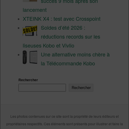
succès 9 mois après son
lancement
XTEINK X4 : test avec Crosspoint
Soldes d’été 2026 :
réductions records sur les
liseuses Kobo et Vivlio
Une alternative moins chère à
la Télécommande Kobo
Rechercher
Rechercher
Les photos contenues sur ce site sont la propriété de leurs éditeurs et
propriétaires respectifs. Ces éléments sont présents pour illustrer et faire la