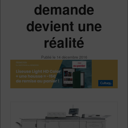
demande
devient une
réalité
Publié le
14 décembre 2016