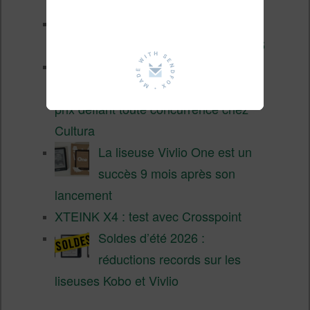
2026
3 anciennes liseuses qui
valent encore le coup en 2026
Vivlio Light HD Color : une
liseuse couleur compacte à
prix défiant toute concurrence chez
Cultura
La liseuse Vivlio One est un
succès 9 mois après son
lancement
XTEINK X4 : test avec Crosspoint
Soldes d’été 2026 :
réductions records sur les
liseuses Kobo et Vivlio