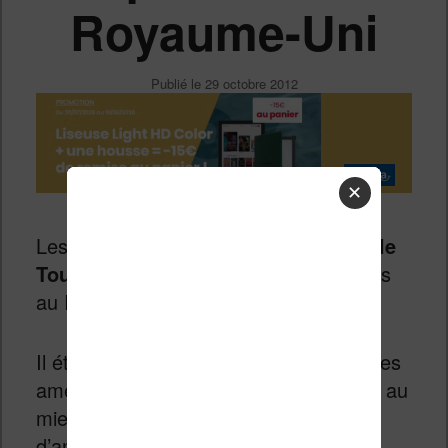
Royaume-Uni
Publié le
29 octobre 2012
✕
Les liseuses Nook, dont la
Nook Simple
Touch With Glowlight
sont disponibles
au Royaume-Uni.
Il était temps pour Barnes & Noble de les
amener sur ce territoire afin de profiter au
mieux de la période des fêtes de fin
d’année.