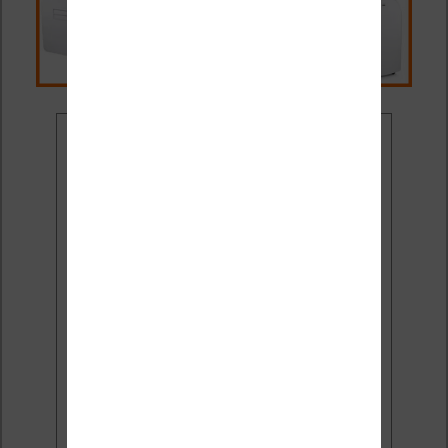
Ne rate plus aucune
promo liseuse !
Rejoins 3500 lecteurs qui
reçoivent chaque mois les
meilleures promos + conseils
pour bien choisir et utiliser leur
liseuse.
Pas de spam.
Service 100% gratuit.
Désinscription en 1 clic.