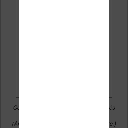
Email:
J'accepte de recevoir des
mises à jour et des promotions
par e-mail.
Je veux les meilleures
promos
Cet article peut contenir des liens affiliés
vers les sites partenaires du site
(Amazon, Fnac, Cultura, Boulanger, etc.)