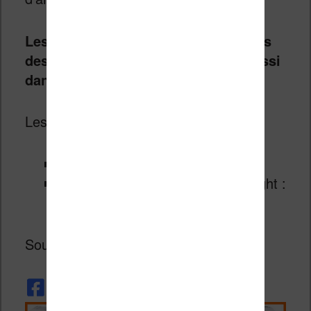
Les liseuses seront disponibles dans
des boutiques spécialisées mais aussi
dans des super-marchés
.
Les tarifs sont :
Nook Simple Touch : 79 livres
Nooks Simple Touch With Glowlight :
109 livres
Source :
The Verge
.