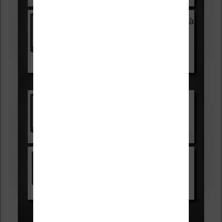
Vivlio Light Zen + HOUSSE à
99,99€
129,99€
Voir sur Boulanger
Les accessibles :
Vivlio Light Zen
Voir sur Cultura.com
Kindle
Voir sur Amazon.fr
Les Meilleures liseuses pour août
2026