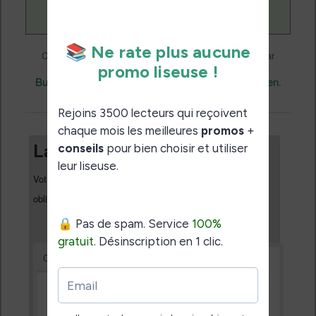
Liseuses et eReader
Ce contenu a été publié dans
par
Nicolas (actu liseuse, ebook, etc)
, et marqué avec
Business
Nook
permalien
,
. Mettez-le en favori avec son
.
Laisser un commentaire
Votre adresse e-mail ne sera pas publiée.
Les champs
*
obligatoires sont indiqués avec
*
Commentaire