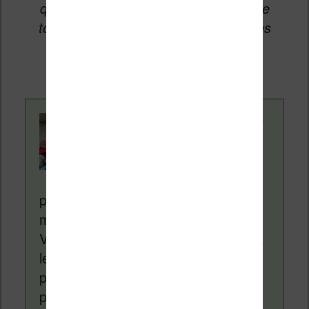
qui permettent aux auteurs du site de
toucher une petite commission sur les
ventes de ces sites sans coût
supplémentaire pour vous.
Contenu rédigé par
Nicolas. Le site
Liseuses.net existe
depuis plus de 14 ans
pour vous aider à naviguer dans le
monde des liseuses (Kindle, Kobo,
Vivlio, etc) et faire la promotion de la
lecture (numérique ou non). Vous
pouvez en savoir plus en lisant notre
page
a propos
.