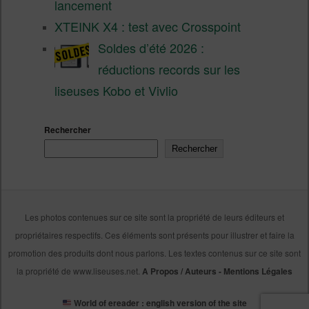
lancement
XTEINK X4 : test avec Crosspoint
Soldes d’été 2026 :
réductions records sur les
liseuses Kobo et Vivlio
Rechercher
Rechercher
Les photos contenues sur ce site sont la propriété de leurs éditeurs et
propriétaires respectifs. Ces éléments sont présents pour illustrer et faire la
promotion des produits dont nous parlons. Les textes contenus sur ce site sont
la propriété de www.liseuses.net.
A Propos / Auteurs
-
Mentions Légales
World of ereader : english version of the site