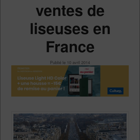
ventes de
liseuses en
France
Publié le
10 avril 2014