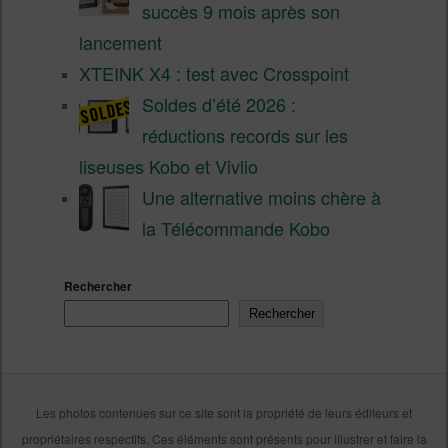
succès 9 mois après son
lancement
XTEINK X4 : test avec Crosspoint
Soldes d’été 2026 :
réductions records sur les
liseuses Kobo et Vivlio
Une alternative moins chère à
la Télécommande Kobo
Rechercher
Rechercher
Les photos contenues sur ce site sont la propriété de leurs éditeurs et
propriétaires respectifs. Ces éléments sont présents pour illustrer et faire la