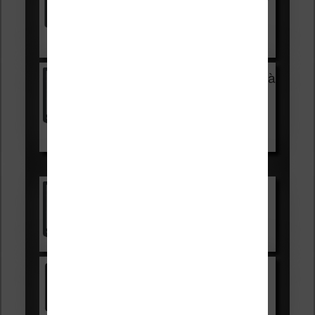
HOUSSE
réduction de 15€
Voir sur Cultura.com
Vivlio Light Zen + HOUSSE à
99,99€
129,99€
Voir sur Boulanger
Les accessibles :
Vivlio Light Zen
Voir sur Cultura.com
Kindle
Voir sur Amazon.fr