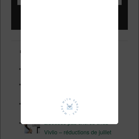
Liseuses pas chères !
Derniers articles :
Test de la BOOX GO 6 Gen II
Pourquoi les liseuses sont si
chères ?
XTEINK X4 Pro : tactile et
éclairage au programme
Liseuses pas chères chez
Vivlio – réductions de juillet