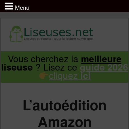
Menu
Liseuse et ebook : tout savoir
Infos sur les liseuses Kindle, Kobo,
Vous cherchez la
meilleure
Aller
Aller
Vivlio, Pocketbook
? Lisez ce
liseuse
guide 2026
cliquez
ici
au
au
contenu
contenu
L’autoédition
principal
secondaire
Amazon