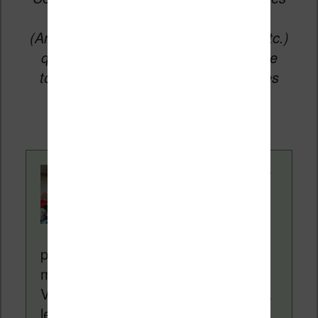
vers les sites partenaires du site
(Amazon, Fnac, Cultura, Boulanger, etc.)
qui permettent aux auteurs du site de
toucher une petite commission sur les
ventes de ces sites sans coût
supplémentaire pour vous.
Contenu rédigé par
Nicolas. Le site
Liseuses.net existe
depuis plus de 14 ans
pour vous aider à naviguer dans le
monde des liseuses (Kindle, Kobo,
Vivlio, etc) et faire la promotion de la
lecture (numérique ou non). Vous