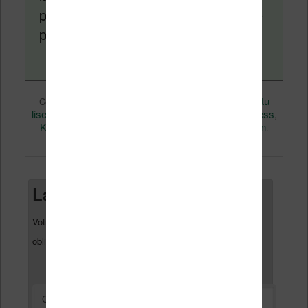
pouvez en savoir plus en lisant notre
page
a propos
.
eBooks
Nicolas (actu
Ce contenu a été publié dans
par
liseuse, ebook, etc)
Amazon
Business
, et marqué avec
,
,
Kindle
Livres
permalien
,
. Mettez-le en favori avec son
.
Laisser un commentaire
Votre adresse e-mail ne sera pas publiée.
Les champs
*
obligatoires sont indiqués avec
*
Commentaire