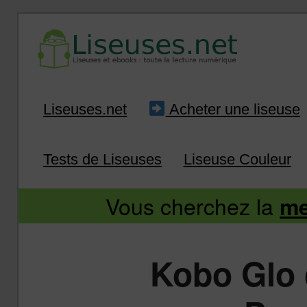
Liseuse et ebook : tout savoir
Infos sur les liseuses
Aller
Aller
Liseuses.net
Acheter une liseuse
au
au
Tests de Liseuses
Liseuse Couleur
contenu
contenu
Vous cherchez la
me
principal
secondaire
Kobo Glo 