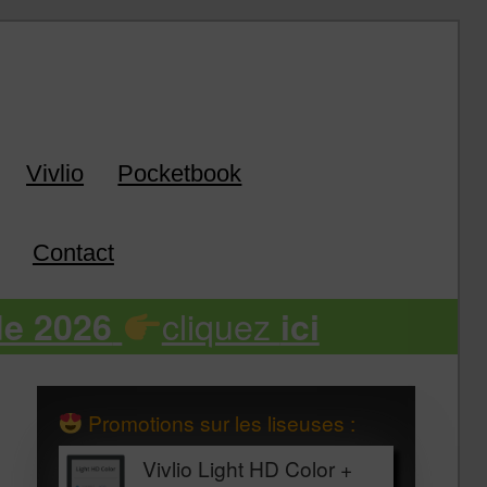
k
Vivlio
Pocketbook
Contact
cliquez
de 2026
ici
Promotions sur les liseuses :
Vivlio Light HD Color +