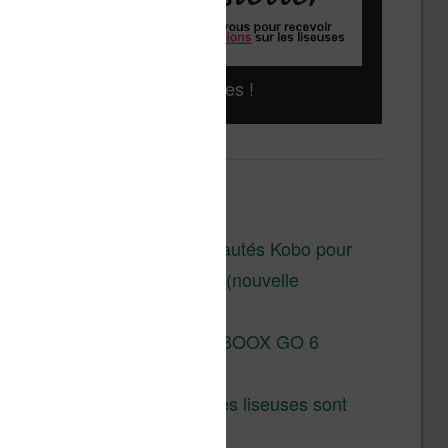
Liseuses pas chères !
Derniers articles :
Les nouveautés Kobo pour
la fin 2026 (nouvelle
liseuse)
Test de la BOOX GO 6
Gen II
Pourquoi les liseuses sont
si chères ?