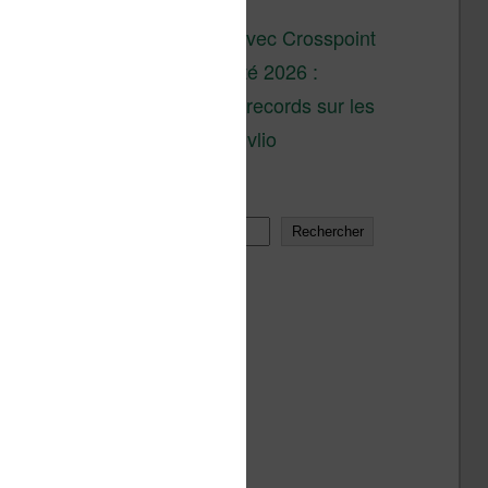
son lancement
XTEINK X4 : test avec Crosspoint
Soldes d’été 2026 :
réductions records sur les
liseuses Kobo et Vivlio
Rechercher
Rechercher