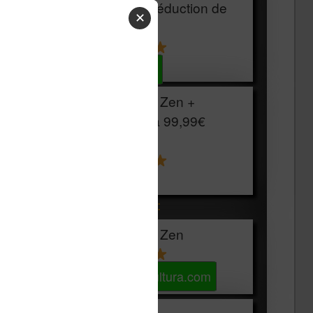
HOUSSE
réduction de
✕
15€
Voir sur Cultura.com
Vivlio Light Zen +
HOUSSE à
99,99€
129,99€
Voir sur Boulanger
Les accessibles :
Vivlio Light Zen
Voir sur Cultura.com