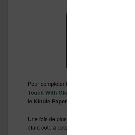
Pour compléter la vidéo publié hier qui voyait
, voici une nouvelle 
Touch With Glowlight
.
le Kindle Paperwhite
Une fois de plus la vidéo est en anglais et, 
étant côte à côte), quelques éléments sont à 