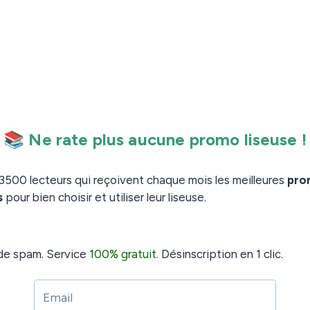
ernet propose un système intéressant pour naviguer à
 d’une « mini-map ». Vous pouvez voir cela autour de
euse !