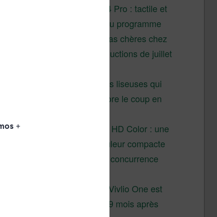
XTEINK X4 Pro : tactile et
éclairage au programme
Liseuses pas chères chez
Vivlio – réductions de juillet
2026
3 anciennes liseuses qui
valent encore le coup en
2026
Vivlio Light HD Color : une
liseuse couleur compacte
à prix défiant toute concurrence
chez Cultura
La liseuse Vivlio One est
un succès 9 mois après