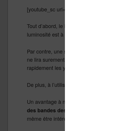
[youtube_sc url= »TPnwOpuZ_Q4″]
Tout d’abord, le
est la machine sit
Kobo Glo
luminosité est à fond son écran éclaire bea
Par contre, une sorte de flou bleuté apparait 
ne lira surement pas à la luminosité maximale 
rapidement les yeux.
De plus, à l’utilisation on remarque que les p
Un avantage à noter pour le Kobo Glo :
il s
. Si son écran ne se
des bandes dessinées
même être intéressant pour les amateurs.