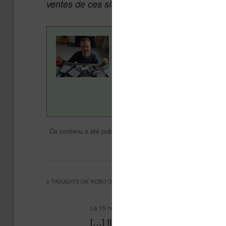
ventes de ces sites sans coût supplémentair
Contenu rédigé par Nicol
ans pour vous aider à navi
Vivlio, etc) et faire la pr
en savoir plus en lisant n
Liseuses et eReader
Ni
Ce contenu a été publié dans
par
Kobo Glo
Vidéo
,
. Met
2 THOUGHTS ON “
KOBO GLO CONTRE KINDLE PAPERWHITE
”
Le
15 novembre 2012 à 8 h 50 min
,
Pocketbook a
[…] Il s’agit d’une première mond