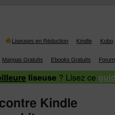
 Kindle, Kobo, Vivlio, Pocketboo
Liseuses en Réduction
Kindle
Kobo
Mangas Gratuits
Ebooks Gratuits
Forum
? Lisez ce
illeure
liseuse
gui
contre Kindle