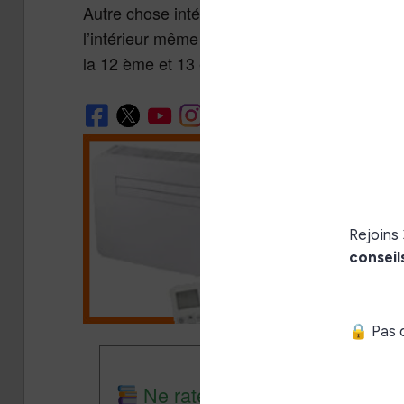
Autre chose intéressante : le navigateur Int
l’intérieur même d’une page avec l’affichage
la 12 ème et 13 ème minute de la vidéo.
Ne rate plus aucune promo lis