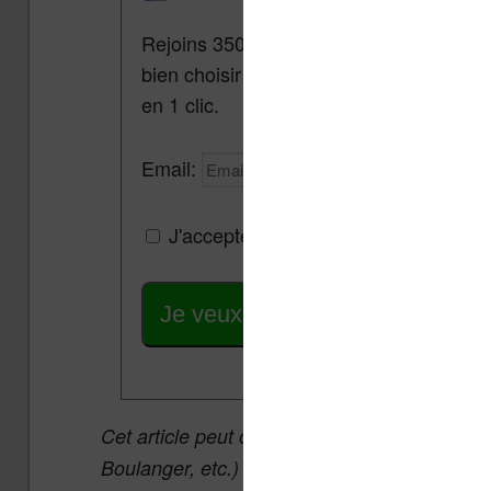
Rejoins 3500 lecteurs qui reçoivent cha
bien choisir et utiliser leur liseuse.
Pa
en 1 clic.
Email:
J'accepte de recevoir des mises à jou
Je veux les meilleures promos
Cet article peut contenir des liens affiliés v
Boulanger, etc.) qui permettent aux auteurs 