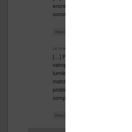
encre électronique et d’un éclairag
comme sur la Kobo Glo ou la Kind
↓
Répondre
Le
14 décembre 2012 à 16 h 53 min
,
Quelle lise
[…] Pour nous, sauf exception ou 
vainqueur de l’année puisqu’elle
lumière intégrée), confort et cat
match avec la Kindle PaperWhite 
problèmes de disponibilité… Vous 
comparaison des deux liseuses. 
↓
Répondre