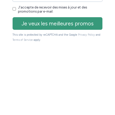
que mois les meilleures promos + conseils pour
s de spam. Service 100% gratuit. Désinscription
r et des promotions par e-mail.
ers les sites partenaires du site (Amazon, Fnac, Cultura,
du site de toucher une petite commission sur les