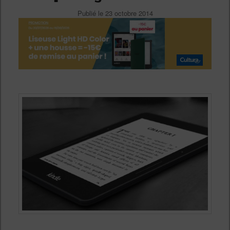
Publié le
23 octobre 2014